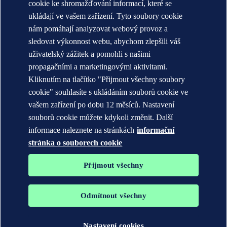
Annual reports
cookie ke shromažďování informací, které se
ukládají ve vašem zařízení. Tyto soubory cookie
KONTAKT:
nám pomáhají analyzovat webový provoz a
Seznamte se s týmem DNV
sledovat výkonnost webu, abychom zlepšili váš
uživatelský zážitek a pomohli s našimi
Prohlášení o ochraně soukromí
propagačními a marketingovými aktivitami.
Podmínky použití
Copyright © DNV AS 2026
Kliknutím na tlačítko "Přijmout všechny soubory
Informace o cookies
cookie" souhlasíte s ukládáním souborů cookie ve
vašem zařízení po dobu 12 měsíců. Nastavení
souborů cookie můžete kdykoli změnit. Další
informace naleznete na stránkách
informační
stránka o souborech cookie
Přijmout všechny
Odmítnout všechny
Ochranné známky DNV GL®, DNV®, The Horizon Graphic a Det
Norske Veritas® jsou majetkem společností skupiny Det Norske
Veritas. Všechna práva vyhrazena.
Nastavení cookies