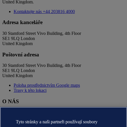
United Kingdom.
Kontaktujte nás
+44 203816 4000
Adresa kanceláře
30 Stamford Street Vivo Building, 4th Floor
SE1 9LQ London
United Kingdom
Poštovní adresa
30 Stamford Street Vivo Building, 4th Floor
SE1 9LQ London
United Kingdom
Poloha prostřednictvím Google maps
Trasy k této lokaci
O NÁS
O nás DNV (globální)
Účel, vize a hodnoty (globální)
Tyto stránky a naši partneři používají soubory
Stručná historie (globální)