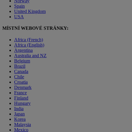
Norway
Spain
United Kingdom
USA
MÍSTNÍ WEBOVÉ STRÁNKY:
Africa (French)
Africa (English)
Argentina
Australia and NZ
Belgium
Brazil
Canada
Chile
Croatia
Denmark
France
Finland
Hungary
India
Japan
Korea
Malaysia
Mexico