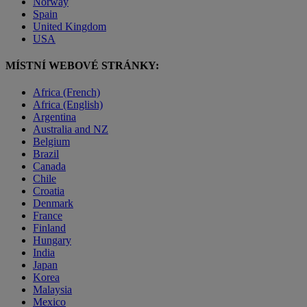
Norway
Spain
United Kingdom
USA
MÍSTNÍ WEBOVÉ STRÁNKY:
Africa (French)
Africa (English)
Argentina
Australia and NZ
Belgium
Brazil
Canada
Chile
Croatia
Denmark
France
Finland
Hungary
India
Japan
Korea
Malaysia
Mexico