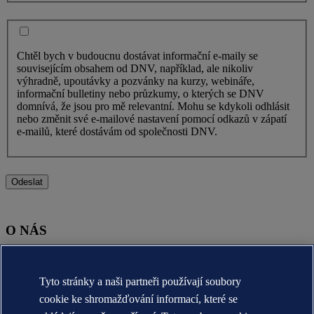
Chtěl bych v budoucnu dostávat informační e-maily se
souvisejícím obsahem od DNV, například, ale nikoliv
výhradně, upoutávky a pozvánky na kurzy, webináře,
informační bulletiny nebo průzkumy, o kterých se DNV
domnívá, že jsou pro mě relevantní. Mohu se kdykoli odhlásit
nebo změnit své e-mailové nastavení pomocí odkazů v zápatí
e-mailů, které dostávám od společnosti DNV.
Odeslat
O NÁS
O nás DNV (globální)
Účel, vize a hodnoty (globální)
Tyto stránky a naši partneři používají soubory
Stručná historie (globální)
Annual reports
cookie ke shromažďování informací, které se