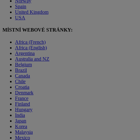
Norway
Spain
United Kingdom
USA
MÍSTNÍ WEBOVÉ STRÁNKY:
Africa (French)
Africa (English)
Argentina
Australia and NZ
Belgium
Brazil
Canada
Chile
Croatia
Denmark
France
Finland
Hungary
India
Japan
Korea
Malaysia
Mexico