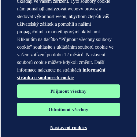
ukládají ve vašem zařízení. Tyto soubory cookie
KONTAKT:
nám pomáhají analyzovat webový provoz a
Seznamte se s týmem DNV
sledovat výkonnost webu, abychom zlepšili váš
uživatelský zážitek a pomohli s našimi
Prohlášení o ochraně soukromí
Podmínky použití
propagačními a marketingovými aktivitami.
Copyright © DNV AS 2026
Kliknutím na tlačítko "Přijmout všechny soubory
Informace o cookies
cookie" souhlasíte s ukládáním souborů cookie ve
vašem zařízení po dobu 12 měsíců. Nastavení
souborů cookie můžete kdykoli změnit. Další
informace naleznete na stránkách
informační
stránka o souborech cookie
Přijmout všechny
Odmítnout všechny
Ochranné známky DNV GL®, DNV®, The Horizon Graphic a Det
Norske Veritas® jsou majetkem společností skupiny Det Norske
Veritas. Všechna práva vyhrazena.
Nastavení cookies