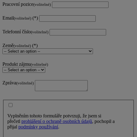
Pracovní pozice
(volitelné)
Email
(volitelné)
Telefonní číslo
(volitelné)
Země
(volitelné)
Produkt zájmu
(volitelné)
Zpráva
(volitelné)
Vyplněním tohoto formuláře potvrzuji, že jsem si
přečetl
prohlášení o ochraně osobních údajů
, pochopil a
přijal
podmínky používání
.