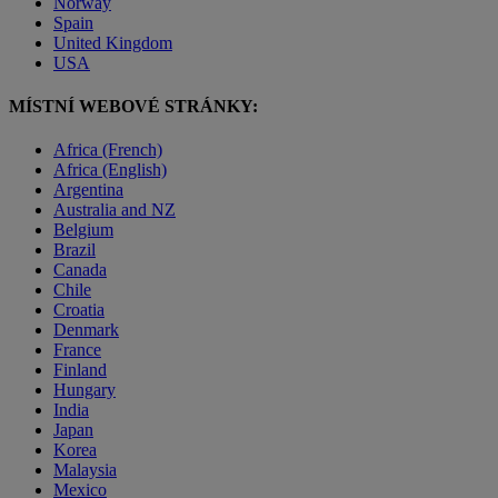
Norway
Spain
United Kingdom
USA
MÍSTNÍ WEBOVÉ STRÁNKY:
Africa (French)
Africa (English)
Argentina
Australia and NZ
Belgium
Brazil
Canada
Chile
Croatia
Denmark
France
Finland
Hungary
India
Japan
Korea
Malaysia
Mexico