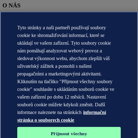
O NÁS
O nás DNV (globální)
Účel, vize a hodnoty (globální)
Tyto stránky a naši partneři používají soubory
Stručná historie (globální)
Annual reports
cookie ke shromažďování informací, které se
ukládají ve vašem zařízení. Tyto soubory cookie
KONTAKT:
nám pomáhají analyzovat webový provoz a
Seznamte se s týmem DNV
sledovat výkonnost webu, abychom zlepšili váš
uživatelský zážitek a pomohli s našimi
Prohlášení o ochraně soukromí
Podmínky použití
propagačními a marketingovými aktivitami.
Copyright © DNV AS 2026
Kliknutím na tlačítko "Přijmout všechny soubory
Informace o cookies
cookie" souhlasíte s ukládáním souborů cookie ve
vašem zařízení po dobu 12 měsíců. Nastavení
souborů cookie můžete kdykoli změnit. Další
informace naleznete na stránkách
informační
stránka o souborech cookie
Přijmout všechny