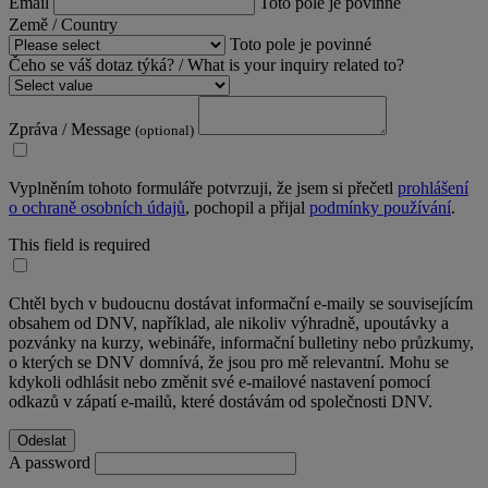
Email
Toto pole je povinné
Země / Country
Toto pole je povinné
Čeho se váš dotaz týká? / What is your inquiry related to?
Zpráva / Message
(optional)
Vyplněním tohoto formuláře potvrzuji, že jsem si přečetl
prohlášení
o ochraně osobních údajů
, pochopil a přijal
podmínky používání
.
This field is required
Chtěl bych v budoucnu dostávat informační e-maily se souvisejícím
obsahem od DNV, například, ale nikoliv výhradně, upoutávky a
pozvánky na kurzy, webináře, informační bulletiny nebo průzkumy,
o kterých se DNV domnívá, že jsou pro mě relevantní. Mohu se
kdykoli odhlásit nebo změnit své e-mailové nastavení pomocí
odkazů v zápatí e-mailů, které dostávám od společnosti DNV.
A password