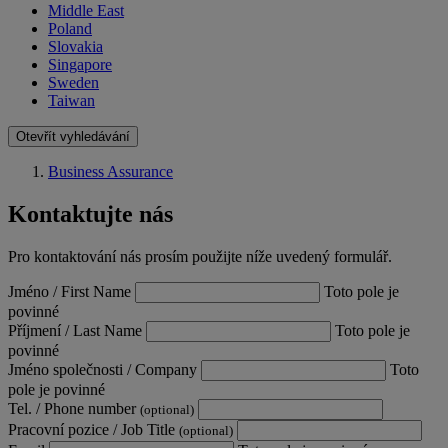
Middle East
Poland
Slovakia
Singapore
Sweden
Taiwan
Otevřít vyhledávání
Business Assurance
Kontaktujte nás
Pro kontaktování nás prosím použijte níže uvedený formulář.
Jméno / First Name
Toto pole je
povinné
Příjmení / Last Name
Toto pole je
povinné
Jméno společnosti / Company
Toto
pole je povinné
Tel. / Phone number
(optional)
Pracovní pozice / Job Title
(optional)