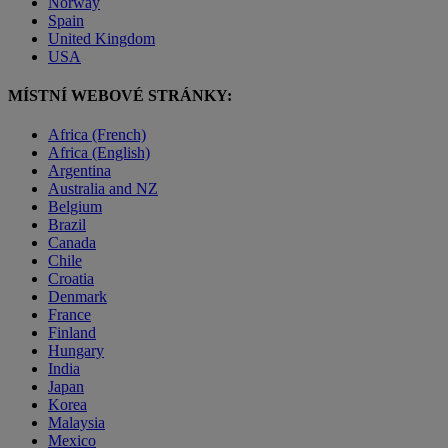
Norway
Spain
United Kingdom
USA
MÍSTNÍ WEBOVÉ STRÁNKY:
Africa (French)
Africa (English)
Argentina
Australia and NZ
Belgium
Brazil
Canada
Chile
Croatia
Denmark
France
Finland
Hungary
India
Japan
Korea
Malaysia
Mexico