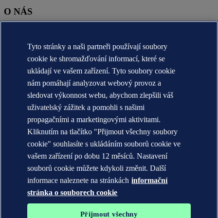
O NÁS
O nás DNV (globální)
Účel, vize a hodnoty (globální)
Tyto stránky a naši partneři používají soubory
Stručná historie (globální)
Annual reports
cookie ke shromažďování informací, které se
ukládají ve vašem zařízení. Tyto soubory cookie
KONTAKT:
nám pomáhají analyzovat webový provoz a
Seznamte se s týmem DNV
sledovat výkonnost webu, abychom zlepšili váš
uživatelský zážitek a pomohli s našimi
Prohlášení o ochraně soukromí
propagačními a marketingovými aktivitami.
Podmínky použití
Copyright © DNV AS 2026
Kliknutím na tlačítko "Přijmout všechny soubory
Informace o cookies
cookie" souhlasíte s ukládáním souborů cookie ve
vašem zařízení po dobu 12 měsíců. Nastavení
souborů cookie můžete kdykoli změnit. Další
informace naleznete na stránkách
informační
stránka o souborech cookie
Přijmout všechny