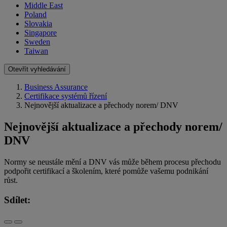
Middle East
Poland
Slovakia
Singapore
Sweden
Taiwan
Otevřít vyhledávání
Business Assurance
Certifikace systémů řízení
Nejnovější aktualizace a přechody norem/ DNV
Nejnovější aktualizace a přechody norem/
DNV
Normy se neustále mění a DNV vás může během procesu přechodu
podpořit certifikací a školením, které pomůže vašemu podnikání
růst.
Sdílet: