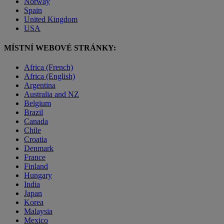
Norway
Spain
United Kingdom
USA
MÍSTNÍ WEBOVÉ STRÁNKY:
Africa (French)
Africa (English)
Argentina
Australia and NZ
Belgium
Brazil
Canada
Chile
Croatia
Denmark
France
Finland
Hungary
India
Japan
Korea
Malaysia
Mexico