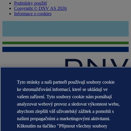
Podmínky použití
Copyright © DNV AS 2026
Informace o cookies
Tyto stránky a naši partneři používají soubory cookie
Ochranné známky DNV GL®, DNV®, The Horizon Graphic a Det
Norske Veritas® jsou majetkem společností skupiny Det Norske
ke shromažďování informací, které se ukládají ve
Veritas. Všechna práva vyhrazena.
vašem zařízení. Tyto soubory cookie nám pomáhají
WHEN TRUST MATTERS
analyzovat webový provoz a sledovat výkonnost webu,
abychom zlepšili váš uživatelský zážitek a pomohli s
našimi propagačními a marketingovými aktivitami.
Kliknutím na tlačítko "Přijmout všechny soubory