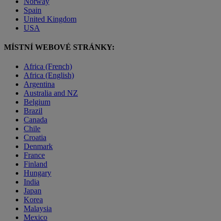
Norway
Spain
United Kingdom
USA
MÍSTNÍ WEBOVÉ STRÁNKY:
Africa (French)
Africa (English)
Argentina
Australia and NZ
Belgium
Brazil
Canada
Chile
Croatia
Denmark
France
Finland
Hungary
India
Japan
Korea
Malaysia
Mexico