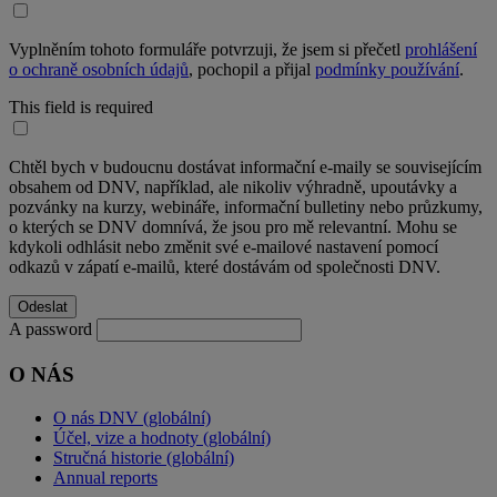
Vyplněním tohoto formuláře potvrzuji, že jsem si přečetl
prohlášení
o ochraně osobních údajů
, pochopil a přijal
podmínky používání
.
This field is required
Chtěl bych v budoucnu dostávat informační e-maily se souvisejícím
obsahem od DNV, například, ale nikoliv výhradně, upoutávky a
pozvánky na kurzy, webináře, informační bulletiny nebo průzkumy,
o kterých se DNV domnívá, že jsou pro mě relevantní. Mohu se
kdykoli odhlásit nebo změnit své e-mailové nastavení pomocí
odkazů v zápatí e-mailů, které dostávám od společnosti DNV.
A password
O NÁS
O nás DNV (globální)
Účel, vize a hodnoty (globální)
Stručná historie (globální)
Annual reports