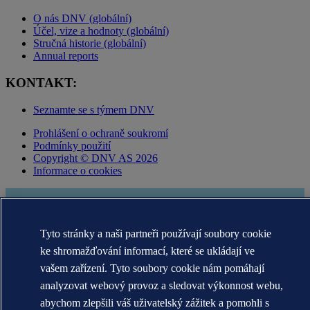
O nás DNV (globální)
Účel, vize a hodnoty (globální)
Stručná historie (globální)
Annual reports
KONTAKT:
Seznamte se s týmem DNV
Prohlášení o ochraně soukromí
Podmínky použití
Copyright © DNV AS 2026
Informace o cookies
Tyto stránky a naši partneři používají soubory cookie
ke shromažďování informací, které se ukládají ve
vašem zařízení. Tyto soubory cookie nám pomáhají
analyzovat webový provoz a sledovat výkonnost webu,
abychom zlepšili váš uživatelský zážitek a pomohli s