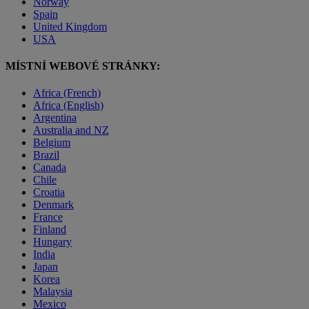
Norway
Spain
United Kingdom
USA
MÍSTNÍ WEBOVÉ STRÁNKY:
Africa (French)
Africa (English)
Argentina
Australia and NZ
Belgium
Brazil
Canada
Chile
Croatia
Denmark
France
Finland
Hungary
India
Japan
Korea
Malaysia
Mexico