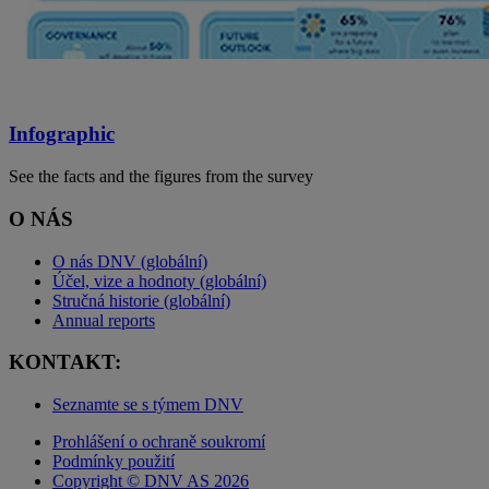
Infographic
See the facts and the figures from the survey
O NÁS
O nás DNV (globální)
Účel, vize a hodnoty (globální)
Stručná historie (globální)
Annual reports
KONTAKT:
Seznamte se s týmem DNV
Prohlášení o ochraně soukromí
Podmínky použití
Copyright © DNV AS 2026