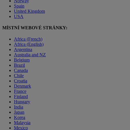
Norway
Spain
United Kingdom
USA
MÍSTNÍ WEBOVÉ STRÁNKY:
Africa (French)
Africa (English)
Argentina
Australia and NZ
Belgium
Brazil
Canada
Chile
Croatia
Denmark
France
Finland
Hungary
India
Japan
Korea
Malaysia
Mexico