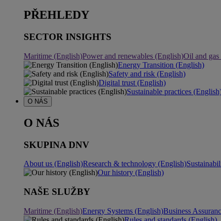
PŘEHLEDY
SECTOR INSIGHTS
Maritime (English)
Power and renewables (English)
Oil and gas
Energy Transition (English)
Safety and risk (English)
Digital trust (English)
Sustainable practices (English
O NÁS
O NÁS
SKUPINA DNV
About us (English)
Research & technology (English)
Sustainabil
Our history (English)
NAŠE SLUŽBY
Maritime (English)
Energy Systems (English)
Business Assuran
Rules and standards (English)