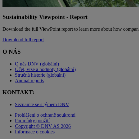
Sustainability Viewpoint - Report
Download the full ViewPoint report to learn more about how companies 
Download full report
O NÁS
O nás DNV (globální)
Účel, vize a hodnoty (globální)
Stručná historie (globální)
Annual reports
KONTAKT:
Seznamte se s týmem DNV
Prohlášení o ochraně soukromí
Podmínky použití
Copyright © DNV AS 2026
Informace o cookies