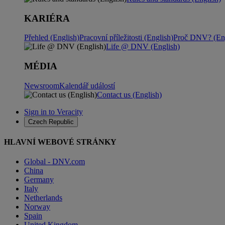
KARIÉRA
Přehled (English)
Pracovní příležitosti (English)
Proč DNV? (Eng
Life @ DNV (English)
MÉDIA
Newsroom
Kalendář událostí
Contact us (English)
Sign in to Veracity
Czech Republic
HLAVNÍ WEBOVÉ STRÁNKY
Global - DNV.com
China
Germany
Italy
Netherlands
Norway
Spain
United Kingdom