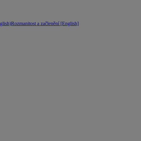
lish)
Rozmanitost a začlenění [English]