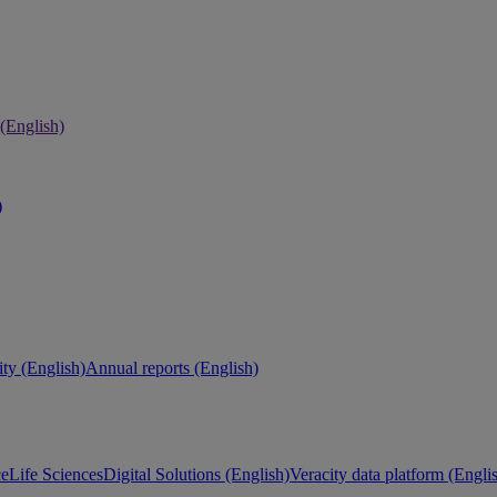
 (English)
)
ity (English)
Annual reports (English)
ce
Life Sciences
Digital Solutions (English)
Veracity data platform (Engli