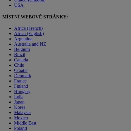
USA
MÍSTNÍ WEBOVÉ STRÁNKY:
Africa (French)
Africa (English)
Argentina
Australia and NZ
Belgium
Brazil
Canada
Chile
Croatia
Denmark
France
Finland
Hungary
India
Japan
Korea
Malaysia
Mexico
Middle East
Poland