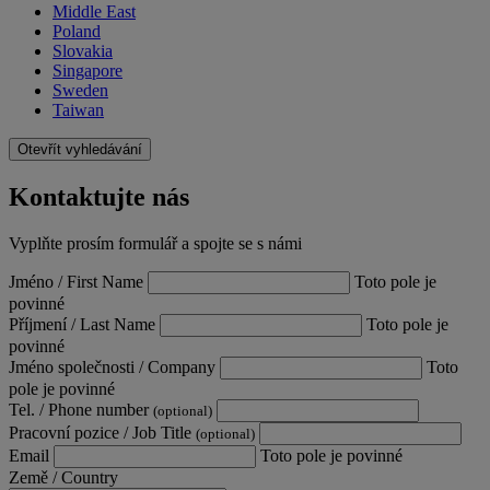
Middle East
Poland
Slovakia
Singapore
Sweden
Taiwan
Otevřít vyhledávání
Kontaktujte nás
Vyplňte prosím formulář a spojte se s námi
Jméno / First Name
Toto pole je
povinné
Příjmení / Last Name
Toto pole je
povinné
Jméno společnosti / Company
Toto
pole je povinné
Tel. / Phone number
(optional)
Pracovní pozice / Job Title
(optional)
Email
Toto pole je povinné
Země / Country