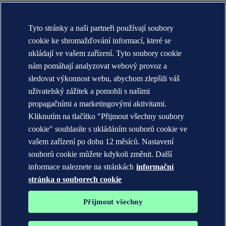
O nás DNV (globální)
Účel, vize a hodnoty (globální)
Tyto stránky a naši partneři používají soubory
Stručná historie (globální)
Annual reports
cookie ke shromažďování informací, které se
ukládají ve vašem zařízení. Tyto soubory cookie
KONTAKT:
nám pomáhají analyzovat webový provoz a
Seznamte se s týmem DNV
sledovat výkonnost webu, abychom zlepšili váš
uživatelský zážitek a pomohli s našimi
Prohlášení o ochraně soukromí
Podmínky použití
propagačními a marketingovými aktivitami.
Copyright © DNV AS 2026
Kliknutím na tlačítko "Přijmout všechny soubory
Informace o cookies
cookie" souhlasíte s ukládáním souborů cookie ve
vašem zařízení po dobu 12 měsíců. Nastavení
souborů cookie můžete kdykoli změnit. Další
informace naleznete na stránkách
informační
stránka o souborech cookie
Přijmout všechny