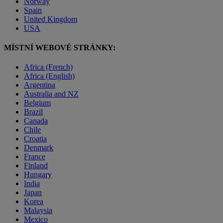
Norway
Spain
United Kingdom
USA
MÍSTNÍ WEBOVÉ STRÁNKY:
Africa (French)
Africa (English)
Argentina
Australia and NZ
Belgium
Brazil
Canada
Chile
Croatia
Denmark
France
Finland
Hungary
India
Japan
Korea
Malaysia
Mexico