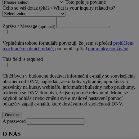
Toto pole je povinné
Čeho se váš dotaz týká? / What is your inquiry related to?
Zpráva / Message
(optional)
Vyplněním tohoto formuláře potvrzuji, že jsem si přečetl
prohlášení
o ochraně osobních údajů
, pochopil a přijal
podmínky používání
.
This field is required
Chtěl bych v budoucnu dostávat informační e-maily se souvisejícím
obsahem od DNV, například, ale nikoliv výhradně, upoutávky a
pozvánky na kurzy, webináře, informační bulletiny nebo průzkumy,
o kterých se DNV domnívá, že jsou pro mě relevantní. Mohu se
kdykoli odhlásit nebo změnit své e-mailové nastavení pomocí
odkazů v zápatí e-mailů, které dostávám od společnosti DNV.
A password
O NÁS