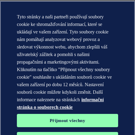
O nás DNV (globální)
Účel, vize a hodnoty (globální)
Tyto stránky a naši partneři používají soubory
Stručná historie (globální)
Annual reports
cookie ke shromažďování informací, které se
ukládají ve vašem zařízení. Tyto soubory cookie
KONTAKT:
nám pomáhají analyzovat webový provoz a
Seznamte se s týmem DNV
sledovat výkonnost webu, abychom zlepšili váš
uživatelský zážitek a pomohli s našimi
Prohlášení o ochraně soukromí
Podmínky použití
propagačními a marketingovými aktivitami.
Copyright © DNV AS 2026
Kliknutím na tlačítko "Přijmout všechny soubory
Informace o cookies
cookie" souhlasíte s ukládáním souborů cookie ve
vašem zařízení po dobu 12 měsíců. Nastavení
souborů cookie můžete kdykoli změnit. Další
informace naleznete na stránkách
informační
stránka o souborech cookie
Přijmout všechny