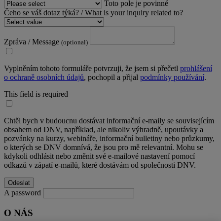
Toto pole je povinné
Čeho se váš dotaz týká? / What is your inquiry related to?
Zpráva / Message
(optional)
Vyplněním tohoto formuláře potvrzuji, že jsem si přečetl
prohlášení
o ochraně osobních údajů
, pochopil a přijal
podmínky používání
.
This field is required
Chtěl bych v budoucnu dostávat informační e-maily se souvisejícím
obsahem od DNV, například, ale nikoliv výhradně, upoutávky a
pozvánky na kurzy, webináře, informační bulletiny nebo průzkumy,
o kterých se DNV domnívá, že jsou pro mě relevantní. Mohu se
kdykoli odhlásit nebo změnit své e-mailové nastavení pomocí
odkazů v zápatí e-mailů, které dostávám od společnosti DNV.
A password
O NÁS