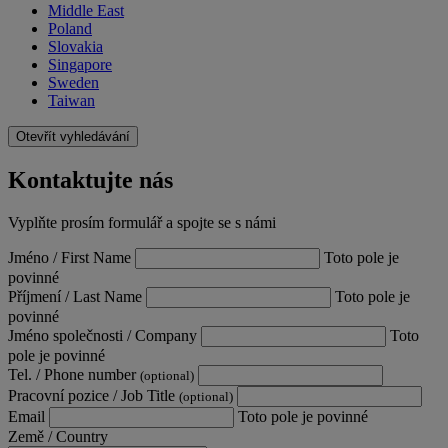
Middle East
Poland
Slovakia
Singapore
Sweden
Taiwan
Otevřít vyhledávání
Kontaktujte nás
Vyplňte prosím formulář a spojte se s námi
Jméno / First Name
Toto pole je
povinné
Příjmení / Last Name
Toto pole je
povinné
Jméno společnosti / Company
Toto
pole je povinné
Tel. / Phone number
(optional)
Pracovní pozice / Job Title
(optional)
Email
Toto pole je povinné
Země / Country