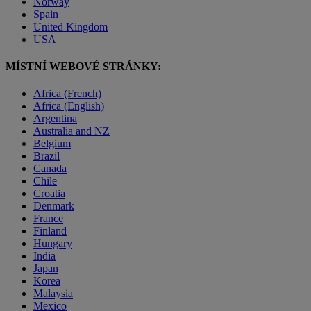
Norway
Spain
United Kingdom
USA
MÍSTNÍ WEBOVÉ STRÁNKY:
Africa (French)
Africa (English)
Argentina
Australia and NZ
Belgium
Brazil
Canada
Chile
Croatia
Denmark
France
Finland
Hungary
India
Japan
Korea
Malaysia
Mexico