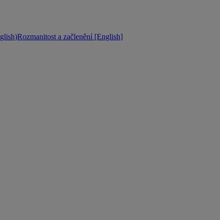
lish)
Rozmanitost a začlenění [English]