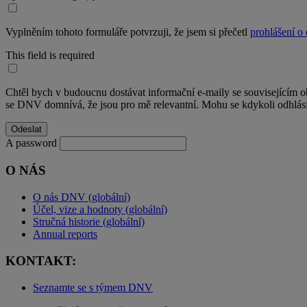
Vyplněním tohoto formuláře potvrzuji, že jsem si přečetl
prohlášení o
This field is required
Chtěl bych v budoucnu dostávat informační e-maily se souvisejícím 
se DNV domnívá, že jsou pro mě relevantní. Mohu se kdykoli odhlási
A password
O NÁS
O nás DNV (globální)
Účel, vize a hodnoty (globální)
Stručná historie (globální)
Annual reports
KONTAKT:
Seznamte se s týmem DNV