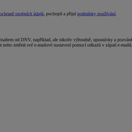
 ochraně osobních údajů
, pochopil a přijal
podmínky používání
.
obsahem od DNV, například, ale nikoliv výhradně, upoutávky a pozvánk
t nebo změnit své e-mailové nastavení pomocí odkazů v zápatí e-mailů