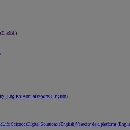
 (English)
)
ity (English)
Annual reports (English)
ce
Life Sciences
Digital Solutions (English)
Veracity data platform (Engli