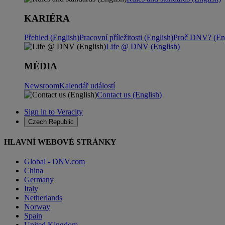
KARIÉRA
Přehled (English)
Pracovní příležitosti (English)
Proč DNV? (Eng
Life @ DNV (English)
MÉDIA
Newsroom
Kalendář událostí
Contact us (English)
Sign in to Veracity
Czech Republic
HLAVNÍ WEBOVÉ STRÁNKY
Global - DNV.com
China
Germany
Italy
Netherlands
Norway
Spain
United Kingdom