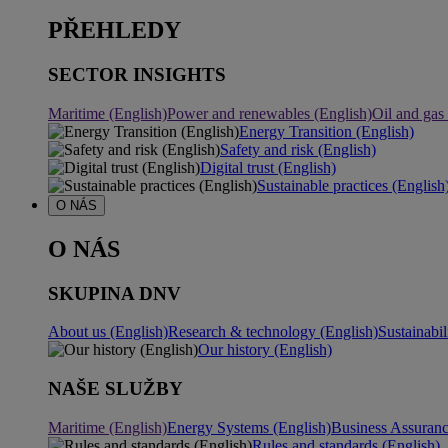
PŘEHLEDY
SECTOR INSIGHTS
Maritime (English)
Power and renewables (English)
Oil and gas
Energy Transition (English)
Safety and risk (English)
Digital trust (English)
Sustainable practices (English
O NÁS
O NÁS
SKUPINA DNV
About us (English)
Research & technology (English)
Sustainabil
Our history (English)
NAŠE SLUŽBY
Maritime (English)
Energy Systems (English)
Business Assuran
Rules and standards (English)