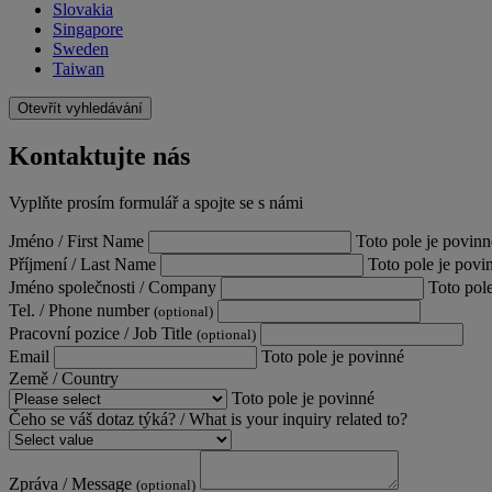
Slovakia
Singapore
Sweden
Taiwan
Otevřít vyhledávání
Kontaktujte nás
Vyplňte prosím formulář a spojte se s námi
Jméno / First Name
Toto pole je povinn
Příjmení / Last Name
Toto pole je povi
Jméno společnosti / Company
Toto pol
Tel. / Phone number
(optional)
Pracovní pozice / Job Title
(optional)
Email
Toto pole je povinné
Země / Country
Toto pole je povinné
Čeho se váš dotaz týká? / What is your inquiry related to?
Zpráva / Message
(optional)