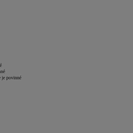
é
nné
e je povinné