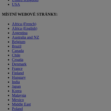
USA
MÍSTNÍ WEBOVÉ STRÁNKY:
Africa (French)
Africa (English)
Argentina
Australia and NZ
Belgium
Brazil
Canada
Chile
Croatia
Denmark
France
Finland
Hungary
India
Japan
Korea
Malaysia
Mexico
Middle East
Poland