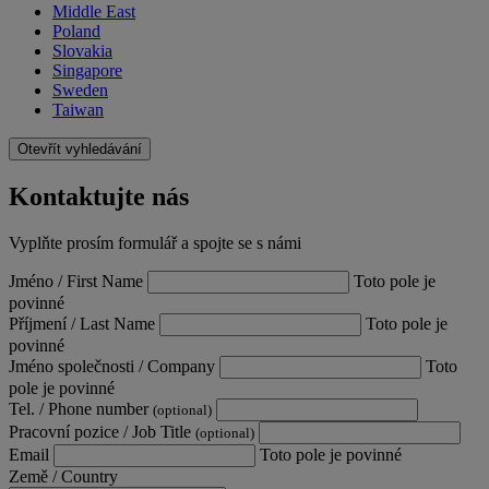
Middle East
Poland
Slovakia
Singapore
Sweden
Taiwan
Otevřít vyhledávání
Kontaktujte nás
Vyplňte prosím formulář a spojte se s námi
Jméno / First Name
Toto pole je
povinné
Příjmení / Last Name
Toto pole je
povinné
Jméno společnosti / Company
Toto
pole je povinné
Tel. / Phone number
(optional)
Pracovní pozice / Job Title
(optional)
Email
Toto pole je povinné
Země / Country