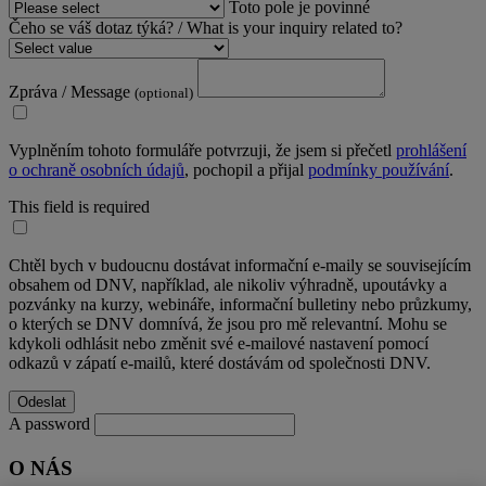
Toto pole je povinné
Čeho se váš dotaz týká? / What is your inquiry related to?
Zpráva / Message
(optional)
Vyplněním tohoto formuláře potvrzuji, že jsem si přečetl
prohlášení
o ochraně osobních údajů
, pochopil a přijal
podmínky používání
.
This field is required
Chtěl bych v budoucnu dostávat informační e-maily se souvisejícím
obsahem od DNV, například, ale nikoliv výhradně, upoutávky a
pozvánky na kurzy, webináře, informační bulletiny nebo průzkumy,
o kterých se DNV domnívá, že jsou pro mě relevantní. Mohu se
kdykoli odhlásit nebo změnit své e-mailové nastavení pomocí
odkazů v zápatí e-mailů, které dostávám od společnosti DNV.
A password
O NÁS