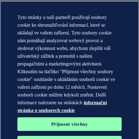
O nás DNV (globální)
Účel, vize a hodnoty (globální)
Tyto stránky a naši partneři používají soubory
Stručná historie (globální)
Annual reports
cookie ke shromažďování informací, které se
ukládají ve vašem zařízení. Tyto soubory cookie
KONTAKT:
nám pomáhají analyzovat webový provoz a
Seznamte se s týmem DNV
sledovat výkonnost webu, abychom zlepšili váš
uživatelský zážitek a pomohli s našimi
Prohlášení o ochraně soukromí
Podmínky použití
propagačními a marketingovými aktivitami.
Copyright © DNV AS 2026
Kliknutím na tlačítko "Přijmout všechny soubory
Informace o cookies
cookie" souhlasíte s ukládáním souborů cookie ve
vašem zařízení po dobu 12 měsíců. Nastavení
souborů cookie můžete kdykoli změnit. Další
informace naleznete na stránkách
informační
stránka o souborech cookie
Přijmout všechny