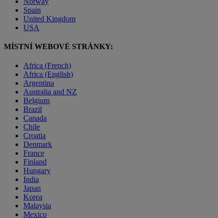
Norway
Spain
United Kingdom
USA
MÍSTNÍ WEBOVÉ STRÁNKY:
Africa (French)
Africa (English)
Argentina
Australia and NZ
Belgium
Brazil
Canada
Chile
Croatia
Denmark
France
Finland
Hungary
India
Japan
Korea
Malaysia
Mexico