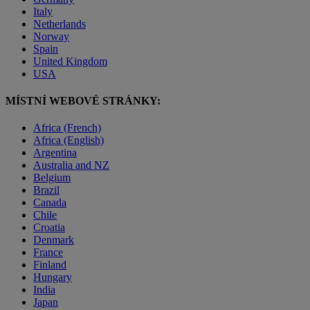
Italy
Netherlands
Norway
Spain
United Kingdom
USA
MÍSTNÍ WEBOVÉ STRÁNKY:
Africa (French)
Africa (English)
Argentina
Australia and NZ
Belgium
Brazil
Canada
Chile
Croatia
Denmark
France
Finland
Hungary
India
Japan