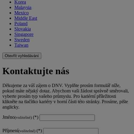
Korea
Malaysia
Mexico
Middle East
Poland
Slovakia
Singapore
Sweden
Taiwan
Otevřít vyhledávání
Kontaktujte nás
Děkujeme za váš zájem o DNV. Vyplňte prosím formulář níže,
pokud máte nějaký dotaz. Abychom vaši žádost správně směrovali,
vyberte prosím typ vašeho průmyslu. Pro kariérní příležitosti
klikněte na tlačítko kariéry v horní části této stránky. Prosíme, pište
anglicky.
Jméno
(volitelné)
Příjmení
(volitelné)