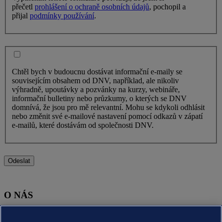
přečetl
prohlášení o ochraně osobních údajů
, pochopil a
přijal
podmínky používání
.
Chtěl bych v budoucnu dostávat informační e-maily se
souvisejícím obsahem od DNV, například, ale nikoliv
výhradně, upoutávky a pozvánky na kurzy, webináře,
informační bulletiny nebo průzkumy, o kterých se DNV
domnívá, že jsou pro mě relevantní. Mohu se kdykoli odhlásit
nebo změnit své e-mailové nastavení pomocí odkazů v zápatí
e-mailů, které dostávám od společnosti DNV.
Odeslat
O NÁS
O nás DNV (globální)