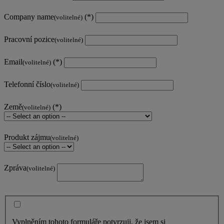
Company name
(volitelné)
Pracovní pozice
(volitelné)
Email
(volitelné)
Telefonní číslo
(volitelné)
Země
(volitelné)
Produkt zájmu
(volitelné)
Zpráva
(volitelné)
Vyplněním tohoto formuláře potvrzuji, že jsem si