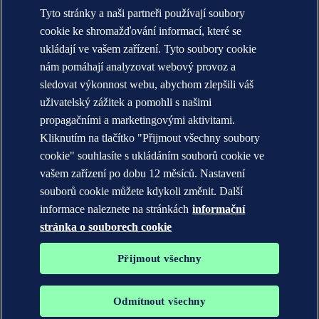
Účel, vize a hodnoty (globální)
Tyto stránky a naši partneři používají soubory
Stručná historie (globální)
Annual reports
cookie ke shromažďování informací, které se
ukládají ve vašem zařízení. Tyto soubory cookie
KONTAKT:
nám pomáhají analyzovat webový provoz a
Seznamte se s týmem DNV
sledovat výkonnost webu, abychom zlepšili váš
uživatelský zážitek a pomohli s našimi
Prohlášení o ochraně soukromí
Podmínky použití
propagačními a marketingovými aktivitami.
Copyright © DNV AS 2026
Kliknutím na tlačítko "Přijmout všechny soubory
Informace o cookies
cookie" souhlasíte s ukládáním souborů cookie ve
vašem zařízení po dobu 12 měsíců. Nastavení
souborů cookie můžete kdykoli změnit. Další
informace naleznete na stránkách
informační
stránka o souborech cookie
Přijmout všechny
Odmítnout všechny
Ochranné známky DNV GL®, DNV®, The Horizon Graphic a Det