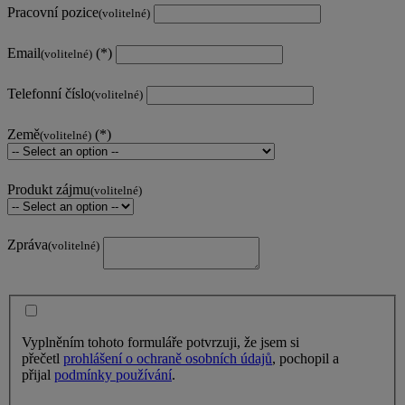
Pracovní pozice
(volitelné)
Email
(volitelné)
Telefonní číslo
(volitelné)
Země
(volitelné)
Produkt zájmu
(volitelné)
Zpráva
(volitelné)
Vyplněním tohoto formuláře potvrzuji, že jsem si
přečetl
prohlášení o ochraně osobních údajů
, pochopil a
přijal
podmínky používání
.