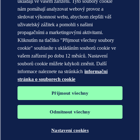
ukládají ve vašem zařízení. Tyto soubory cookie
KONTAKT:
nám pomáhají analyzovat webový provoz a
Seznamte se s týmem DNV
sledovat výkonnost webu, abychom zlepšili váš
uživatelský zážitek a pomohli s našimi
Prohlášení o ochraně soukromí
Podmínky použití
propagačními a marketingovými aktivitami.
Copyright © DNV AS 2026
Kliknutím na tlačítko "Přijmout všechny soubory
Informace o cookies
cookie" souhlasíte s ukládáním souborů cookie ve
vašem zařízení po dobu 12 měsíců. Nastavení
souborů cookie můžete kdykoli změnit. Další
informace naleznete na stránkách
informační
stránka o souborech cookie
Přijmout všechny
Odmítnout všechny
Ochranné známky DNV GL®, DNV®, The Horizon Graphic a Det
Norske Veritas® jsou majetkem společností skupiny Det Norske
Veritas. Všechna práva vyhrazena.
Nastavení cookies