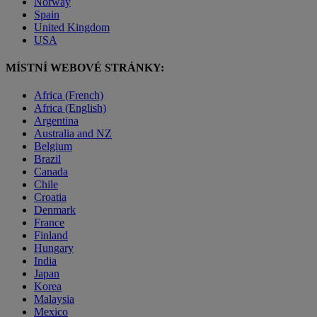
Norway
Spain
United Kingdom
USA
MÍSTNÍ WEBOVÉ STRÁNKY:
Africa (French)
Africa (English)
Argentina
Australia and NZ
Belgium
Brazil
Canada
Chile
Croatia
Denmark
France
Finland
Hungary
India
Japan
Korea
Malaysia
Mexico