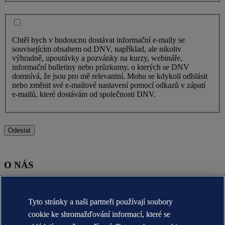
Chtěl bych v budoucnu dostávat informační e-maily se
souvisejícím obsahem od DNV, například, ale nikoliv
výhradně, upoutávky a pozvánky na kurzy, webináře,
informační bulletiny nebo průzkumy, o kterých se DNV
domnívá, že jsou pro mě relevantní. Mohu se kdykoli odhlásit
nebo změnit své e-mailové nastavení pomocí odkazů v zápatí
e-mailů, které dostávám od společnosti DNV.
Odeslat
O NÁS
O nás DNV (globální)
Účel, vize a hodnoty (globální)
Tyto stránky a naši partneři používají soubory
Stručná historie (globální)
Annual reports
cookie ke shromažďování informací, které se