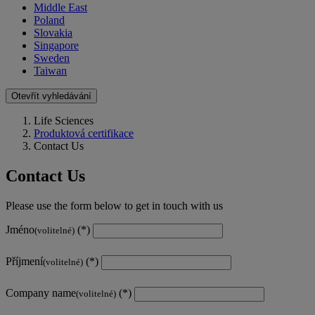
Middle East
Poland
Slovakia
Singapore
Sweden
Taiwan
Otevřít vyhledávání
Life Sciences
Produktová certifikace
Contact Us
Contact Us
Please use the form below to get in touch with us
Jméno
(volitelné)
Příjmení
(volitelné)
Company name
(volitelné)