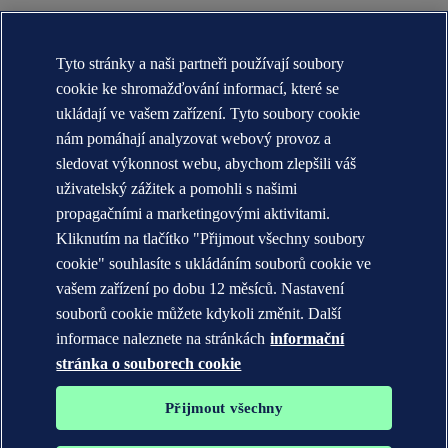
O nás DNV (globální)
Účel, vize a hodnoty (globální)
Tyto stránky a naši partneři používají soubory
Stručná historie (globální)
Annual reports
cookie ke shromažďování informací, které se
ukládají ve vašem zařízení. Tyto soubory cookie
KONTAKT:
nám pomáhají analyzovat webový provoz a
Seznamte se s týmem DNV
sledovat výkonnost webu, abychom zlepšili váš
uživatelský zážitek a pomohli s našimi
Prohlášení o ochraně soukromí
Podmínky použití
propagačními a marketingovými aktivitami.
Copyright © DNV AS 2026
Kliknutím na tlačítko "Přijmout všechny soubory
Informace o cookies
cookie" souhlasíte s ukládáním souborů cookie ve
vašem zařízení po dobu 12 měsíců. Nastavení
souborů cookie můžete kdykoli změnit. Další
informace naleznete na stránkách
informační
stránka o souborech cookie
Přijmout všechny