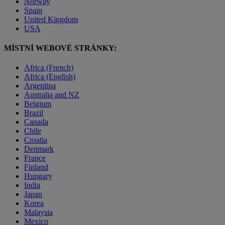
Norway
Spain
United Kingdom
USA
MÍSTNÍ WEBOVÉ STRÁNKY:
Africa (French)
Africa (English)
Argentina
Australia and NZ
Belgium
Brazil
Canada
Chile
Croatia
Denmark
France
Finland
Hungary
India
Japan
Korea
Malaysia
Mexico