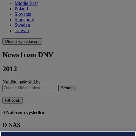
Middle East
Poland
Slovakia
Singapore
Sweden
Taiwan
Otevřít vyhledávání
News from DNV
2012
Najděte naše služby
Search
Filtrovat
:
0
Nalezeno výsledků
O NÁS