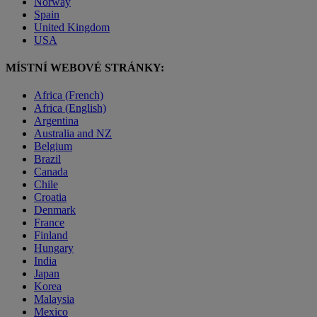
Norway
Spain
United Kingdom
USA
MÍSTNÍ WEBOVÉ STRÁNKY:
Africa (French)
Africa (English)
Argentina
Australia and NZ
Belgium
Brazil
Canada
Chile
Croatia
Denmark
France
Finland
Hungary
India
Japan
Korea
Malaysia
Mexico