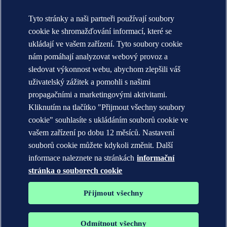
O nás DNV (globální)
Účel, vize a hodnoty (globální)
Tyto stránky a naši partneři používají soubory
Stručná historie (globální)
Annual reports
cookie ke shromažďování informací, které se
ukládají ve vašem zařízení. Tyto soubory cookie
KONTAKT:
nám pomáhají analyzovat webový provoz a
Seznamte se s týmem DNV
sledovat výkonnost webu, abychom zlepšili váš
uživatelský zážitek a pomohli s našimi
Prohlášení o ochraně soukromí
Podmínky použití
propagačními a marketingovými aktivitami.
Copyright © DNV AS 2026
Kliknutím na tlačítko "Přijmout všechny soubory
Informace o cookies
cookie" souhlasíte s ukládáním souborů cookie ve
vašem zařízení po dobu 12 měsíců. Nastavení
souborů cookie můžete kdykoli změnit. Další
informace naleznete na stránkách
informační
stránka o souborech cookie
Přijmout všechny
Odmítnout všechny