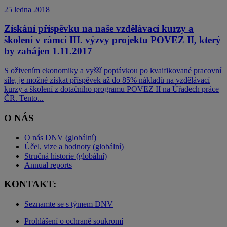
25 ledna 2018
Získání příspěvku na naše vzdělávací kurzy a
školení v rámci III. výzvy projektu POVEZ II, který
by zahájen 1.11.2017
S oživením ekonomiky a vyšší poptávkou po kvaifikované pracovní
síle, je možné získat příspěvek až do 85% nákladů na vzdělávací
kurzy a školení z dotačního programu POVEZ II na Úřadech práce
ČR. Tento...
O NÁS
O nás DNV (globální)
Účel, vize a hodnoty (globální)
Stručná historie (globální)
Annual reports
KONTAKT:
Seznamte se s týmem DNV
Prohlášení o ochraně soukromí