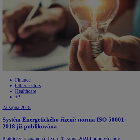
Finance
Other sectors
Healthcare
+
3
22 srpna 2018
Systém Energetického řízení: norma ISO 50001:
2018 již publikována
Prakticky to znamená, že do 20. srpna 2021 budou všechny