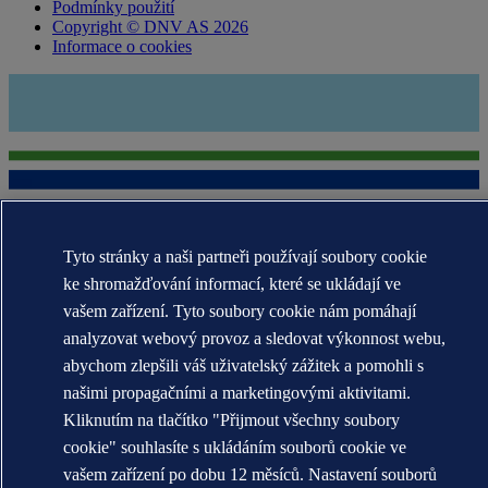
Podmínky použití
Copyright © DNV AS 2026
Informace o cookies
Tyto stránky a naši partneři používají soubory cookie
ke shromažďování informací, které se ukládají ve
Ochranné známky DNV GL®, DNV®, The Horizon Graphic a Det
vašem zařízení. Tyto soubory cookie nám pomáhají
Norske Veritas® jsou majetkem společností skupiny Det Norske
analyzovat webový provoz a sledovat výkonnost webu,
Veritas. Všechna práva vyhrazena.
abychom zlepšili váš uživatelský zážitek a pomohli s
WHEN TRUST MATTERS
našimi propagačními a marketingovými aktivitami.
Kliknutím na tlačítko "Přijmout všechny soubory
cookie" souhlasíte s ukládáním souborů cookie ve
vašem zařízení po dobu 12 měsíců. Nastavení souborů