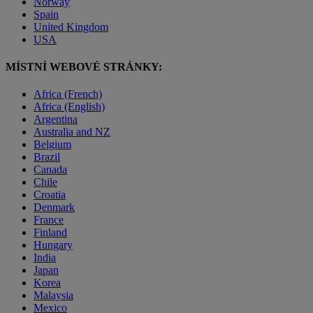
Norway
Spain
United Kingdom
USA
MÍSTNÍ WEBOVÉ STRÁNKY:
Africa (French)
Africa (English)
Argentina
Australia and NZ
Belgium
Brazil
Canada
Chile
Croatia
Denmark
France
Finland
Hungary
India
Japan
Korea
Malaysia
Mexico