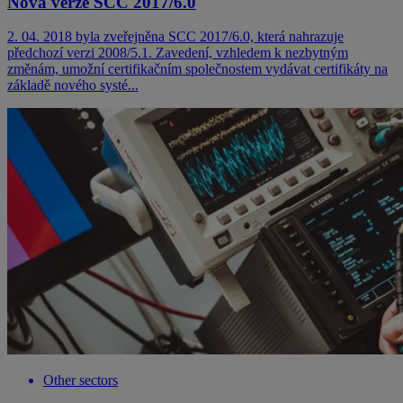
Nová verze SCC 2017/6.0
2. 04. 2018 byla zveřejněna SCC 2017/6.0, která nahrazuje
předchozí verzi 2008/5.1. Zavedení, vzhledem k nezbytným
změnám, umožní certifikačním společnostem vydávat certifikáty na
základě nového systé...
Other sectors