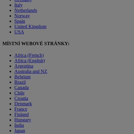
Italy
Netherlands
Norway
Spain
United Kingdom
USA
MÍSTNÍ WEBOVÉ STRÁNKY:
Africa (French)
Africa (English)
Argentina
Australia and NZ
Belgium
Brazil
Canada
Chile
Croatia
Denmark
France
Finland
Hungary
India
Japan