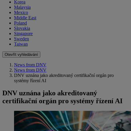
Korea
Malaysia
Mexico
Middle East
Poland
Slovakia
Singapore
Sweden
Taiwan
Otevřít vyhledávání
News from DNV
News from DNV
DNV uznána jako akreditovaný certifikační orgán pro
systémy řízení AI
DNV uznána jako akreditovaný
certifikační orgán pro systémy řízení AI