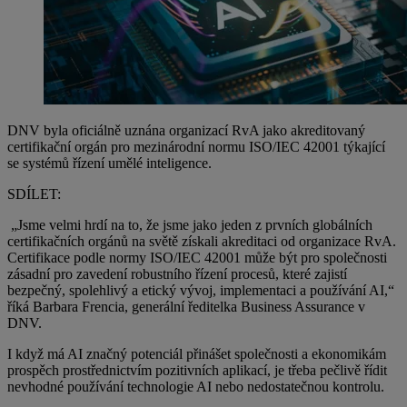
DNV byla oficiálně uznána organizací RvA jako akreditovaný
certifikační orgán pro mezinárodní normu ISO/IEC 42001 týkající
se systémů řízení umělé inteligence.
SDÍLET:
„Jsme velmi hrdí na to, že jsme jako jeden z prvních globálních
certifikačních orgánů na světě získali akreditaci od organizace RvA.
Certifikace podle normy ISO/IEC 42001 může být pro společnosti
zásadní pro zavedení robustního řízení procesů, které zajistí
bezpečný, spolehlivý a etický vývoj, implementaci a používání AI,“
říká Barbara Frencia, generální ředitelka Business Assurance v
DNV.
I když má AI značný potenciál přinášet společnosti a ekonomikám
prospěch prostřednictvím pozitivních aplikací, je třeba pečlivě řídit
nevhodné používání technologie AI nebo nedostatečnou kontrolu.