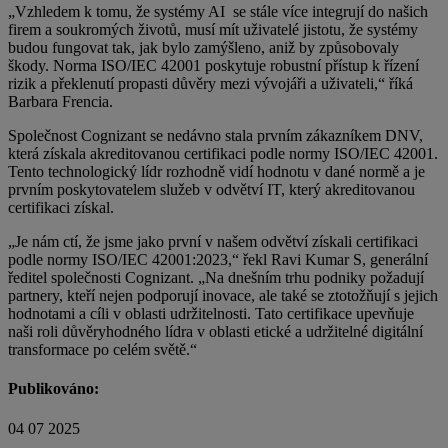
„Vzhledem k tomu, že systémy AI se stále více integrují do našich
firem a soukromých životů, musí mít uživatelé jistotu, že systémy
budou fungovat tak, jak bylo zamýšleno, aniž by způsobovaly
škody. Norma ISO/IEC 42001 poskytuje robustní přístup k řízení
rizik a překlenutí propasti důvěry mezi vývojáři a uživateli,“ říká
Barbara Frencia.
Společnost Cognizant se nedávno stala prvním zákazníkem DNV,
která získala akreditovanou certifikaci podle normy ISO/IEC 42001.
Tento technologický lídr rozhodně vidí hodnotu v dané normě a je
prvním poskytovatelem služeb v odvětví IT, který akreditovanou
certifikaci získal.
„Je nám ctí, že jsme jako první v našem odvětví získali certifikaci
podle normy ISO/IEC 42001:2023,“ řekl Ravi Kumar S, generální
ředitel společnosti Cognizant. „Na dnešním trhu podniky požadují
partnery, kteří nejen podporují inovace, ale také se ztotožňují s jejich
hodnotami a cíli v oblasti udržitelnosti. Tato certifikace upevňuje
naši roli důvěryhodného lídra v oblasti etické a udržitelné digitální
transformace po celém světě.“
Publikováno:
04 07 2025