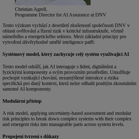
Christian Agrell,
Programme Director for AI Assurance at DNV
Tento výzkum vychází z desetiletí zkušeností společnosti DNV v
oblasti ověřování a řízení rizik v kritické infrastruktuře, včetně
námořního a energetického sektoru. Mezi základní principy pro
vytvoření důvěryhodné umělé inteligence patří:
Systémový model, který zachycuje celý systém využívající AI
Tento model odráží, jak AI interaguje s lidmi, digitálními a
fyzickými komponenty a svým provozním prostředím. Umožňuje
pochopit vznikající chování, nezamýšlené interakce a rizika
specifická pro daný kontext, která nelze odhalit pouhým zkoumáním
samotné AI komponenty.
Modulární přístup
A risk model, applying uncertainty-based assessment and modular
risk principles to break down complex systems with their complex
and emergent risks into manageable parts across system levels.
Propojení tvrzení s důkazy