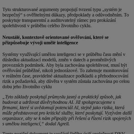
Tyto strukturované argumenty propojují tvrzení typu „systém je
bezpečný“ s ověřitelnými důkazy, předpoklady a odůvodněním. To
poskytuje transparentní a auditovatelný rámec pro prokázání
spolehlivosti v průběhu celého životního cyklu.
Neustálé, kontextově orientované ověřování, které se
přizpůsobuje vývoji umělé inteligence
Systémy využívající umělou inteligenci se v průběhu času mění v
důsledku aktualizací modelů, změn v datech a proměnlivých
provozních podmínek. Aby byla zachována spolehlivost, musí být
ověřování průběžné, nikoli jednorázové. To zahrnuje monitorování
v reálném čase, pravidelné aktualizace podkladů a přehodnocování
rizik a požadavků, aby důvěra v systém zůstala zachována po celou
dobu jeho životního cyklu
„Tyto základy poskytují průmyslu jasný a praktický způsob, jak
budovat a udržovat důvěryhodnou AI. Již spolupracujeme s
firmami, které si uvědomují potenciál AI, stejně jako rizika, která
může představovat pro kritické služby, které poskytují. Vyzývám další
organizace, aby se k nám připojily při řešení a řízení rizik spojených
s umělou inteligencí,“ dodal Agrell.
Tento poziční dokument je součástí širšího úsilí společnosti DNV