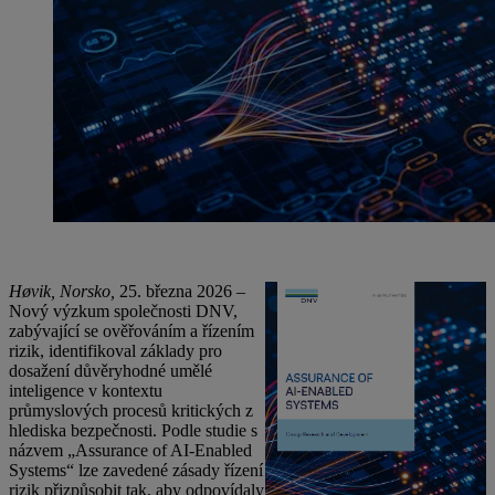
Høvik, Norsko,
25. března 2026 –
Nový výzkum společnosti DNV,
zabývající se ověřováním a řízením
rizik, identifikoval základy pro
dosažení důvěryhodné umělé
inteligence v kontextu
průmyslových procesů kritických z
hlediska bezpečnosti. Podle studie s
názvem „Assurance of AI-Enabled
Systems“ lze zavedené zásady řízení
rizik přizpůsobit tak, aby odpovídaly