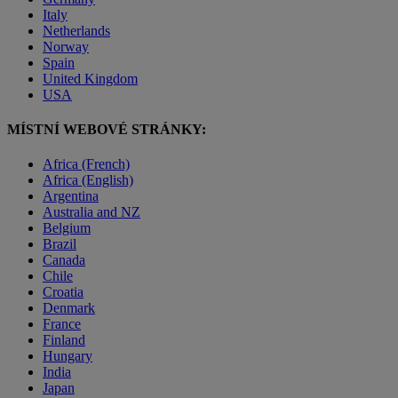
Italy
Netherlands
Norway
Spain
United Kingdom
USA
MÍSTNÍ WEBOVÉ STRÁNKY:
Africa (French)
Africa (English)
Argentina
Australia and NZ
Belgium
Brazil
Canada
Chile
Croatia
Denmark
France
Finland
Hungary
India
Japan