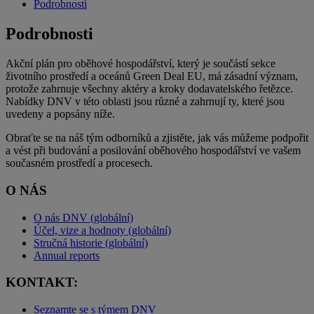
Podrobnosti
Podrobnosti
Akční plán pro oběhové hospodářství, který je součástí sekce
životního prostředí a oceánů Green Deal EU, má zásadní význam,
protože zahrnuje všechny aktéry a kroky dodavatelského řetězce.
Nabídky DNV v této oblasti jsou různé a zahrnují ty, které jsou
uvedeny a popsány níže.
Obraťte se na náš tým odborníků a zjistěte, jak vás můžeme podpořit
a vést při budování a posilování oběhového hospodářství ve vašem
současném prostředí a procesech.
O NÁS
O nás DNV (globální)
Účel, vize a hodnoty (globální)
Stručná historie (globální)
Annual reports
KONTAKT:
Seznamte se s týmem DNV