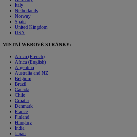
Italy
Netherlands
Norway
Spain
United Kingdom
USA
MÍSTNÍ WEBOVÉ STRÁNKY:
Africa (French)
Africa (English)
Argentina
Australia and NZ
Belgium
Brazil
Canada
Chile
Croatia
Denmark
France
Finland
Hungary
India
Japan