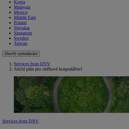
Korea
Malaysia
Mexico
Middle East
Poland
Slovakia
Singapore
Sweden
Taiwan
Otevřít vyhledávání
Services from DNV
Akční plán pro oběhové hospodářství
Services from DNV