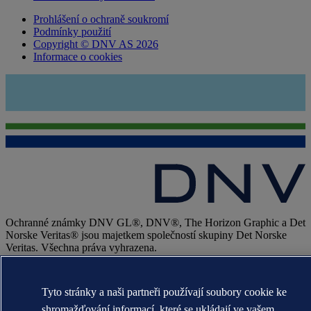
Prohlášení o ochraně soukromí
Podmínky použití
Copyright © DNV AS 2026
Informace o cookies
Ochranné známky DNV GL®, DNV®, The Horizon Graphic a Det
Norske Veritas® jsou majetkem společností skupiny Det Norske
Veritas. Všechna práva vyhrazena.
WHEN TRUST MATTERS
Tyto stránky a naši partneři používají soubory cookie ke
shromažďování informací, které se ukládají ve vašem