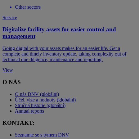
Other sectors
Service
Digitalize facility assets for easier control and
management
Going digital with your assets makes for an easier life. Get a
complete and timely inventory update, taking complexity out of
technical due diligence, maintenance and reporting.
View
O NÁS
O nás DNV (globální)
Účel, vize a hodnoty (globální)
Stručná historie (globální)
Annual reports
KONTAKT:
Seznamte se s týmem DNV