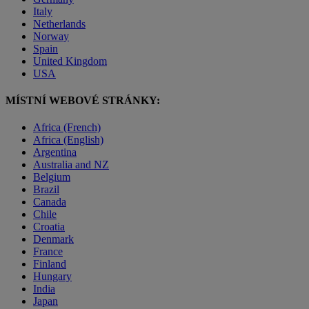
Italy
Netherlands
Norway
Spain
United Kingdom
USA
MÍSTNÍ WEBOVÉ STRÁNKY:
Africa (French)
Africa (English)
Argentina
Australia and NZ
Belgium
Brazil
Canada
Chile
Croatia
Denmark
France
Finland
Hungary
India
Japan