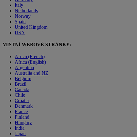
Italy
Netherlands
Norway
Spain
United Kingdom
USA
MÍSTNÍ WEBOVÉ STRÁNKY:
Africa (French)
Africa (English)
Argentina
Australia and NZ
Belgium
Brazil
Canada
Chile
Croatia
Denmark
France
Finland
Hungary
India
Japan