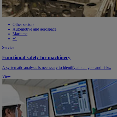
Other sectors
Automotive and aerospace
Maritime
+1
Service
Functional safety for machinery
A systematic analysis is necessary to identify all dangers and risks.
View