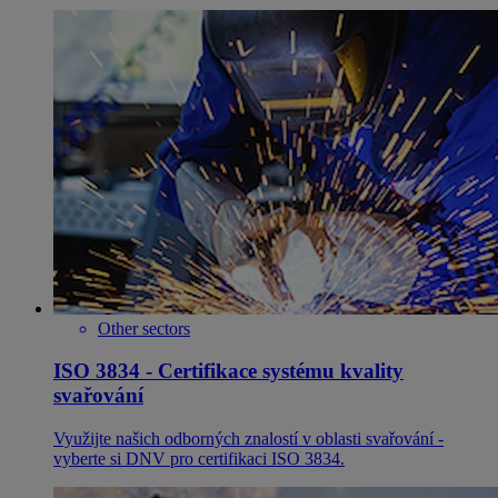
Other sectors
ISO 3834 - Certifikace systému kvality
svařování
Využijte našich odborných znalostí v oblasti svařování -
vyberte si DNV pro certifikaci ISO 3834.