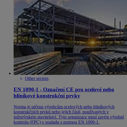
Other sectors
EN 1090-1 - Označení CE pro ocelové nebo
hliníkové konstrukční prvky
Norma je určena výrobcům ocelových nebo hliníkových
konstrukčních prvků nebo jejich částí, používaných v
inženýrském stavitelství. Tyto organizace musí zavést výrobní
kontrolu (FPC) v souladu s normou EN 1090-1.