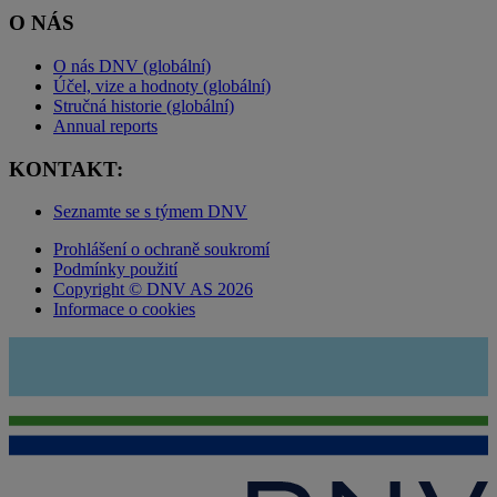
O NÁS
O nás DNV (globální)
Účel, vize a hodnoty (globální)
Stručná historie (globální)
Annual reports
KONTAKT:
Seznamte se s týmem DNV
Prohlášení o ochraně soukromí
Podmínky použití
Copyright © DNV AS 2026
Informace o cookies