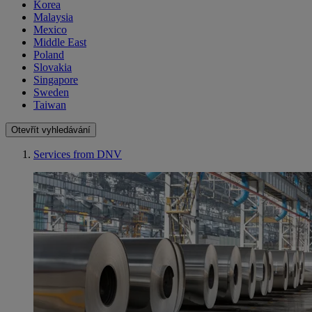
Korea
Malaysia
Mexico
Middle East
Poland
Slovakia
Singapore
Sweden
Taiwan
Otevřít vyhledávání
Services from DNV