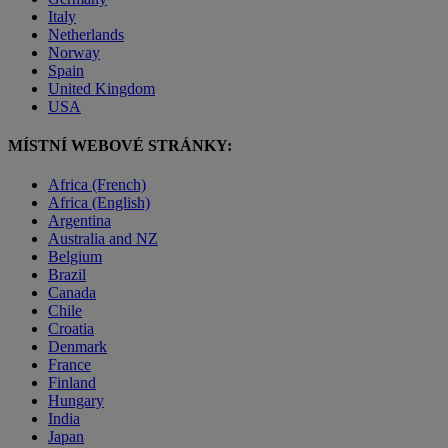
Italy
Netherlands
Norway
Spain
United Kingdom
USA
MÍSTNÍ WEBOVÉ STRÁNKY:
Africa (French)
Africa (English)
Argentina
Australia and NZ
Belgium
Brazil
Canada
Chile
Croatia
Denmark
France
Finland
Hungary
India
Japan