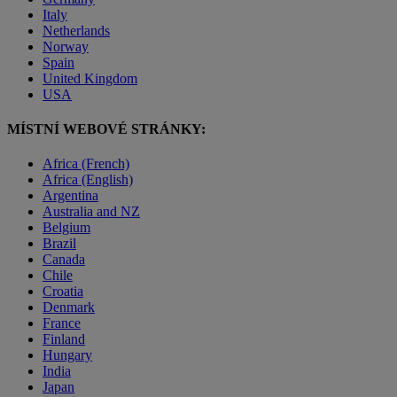
Italy
Netherlands
Norway
Spain
United Kingdom
USA
MÍSTNÍ WEBOVÉ STRÁNKY:
Africa (French)
Africa (English)
Argentina
Australia and NZ
Belgium
Brazil
Canada
Chile
Croatia
Denmark
France
Finland
Hungary
India
Japan