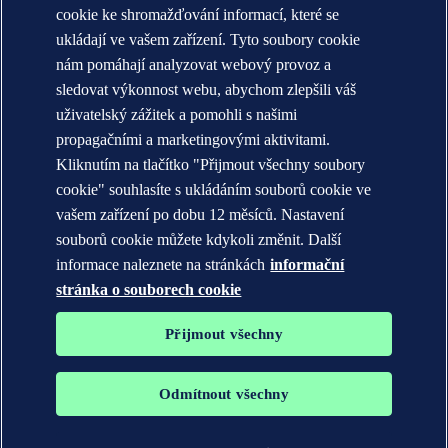
Annual reports
cookie ke shromažďování informací, které se
ukládají ve vašem zařízení. Tyto soubory cookie
KONTAKT:
nám pomáhají analyzovat webový provoz a
Seznamte se s týmem DNV
sledovat výkonnost webu, abychom zlepšili váš
uživatelský zážitek a pomohli s našimi
Prohlášení o ochraně soukromí
Podmínky použití
propagačními a marketingovými aktivitami.
Copyright © DNV AS 2026
Kliknutím na tlačítko "Přijmout všechny soubory
Informace o cookies
cookie" souhlasíte s ukládáním souborů cookie ve
vašem zařízení po dobu 12 měsíců. Nastavení
souborů cookie můžete kdykoli změnit. Další
informace naleznete na stránkách
informační
stránka o souborech cookie
Přijmout všechny
Odmítnout všechny
Ochranné známky DNV GL®, DNV®, The Horizon Graphic a Det
Norske Veritas® jsou majetkem společností skupiny Det Norske