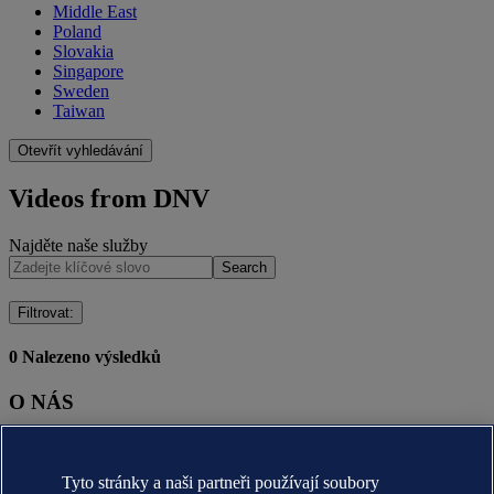
Middle East
Poland
Slovakia
Singapore
Sweden
Taiwan
Otevřít vyhledávání
Videos from DNV
Najděte naše služby
Search
Filtrovat
:
0
Nalezeno výsledků
O NÁS
O nás DNV (globální)
Účel, vize a hodnoty (globální)
Tyto stránky a naši partneři používají soubory
Stručná historie (globální)