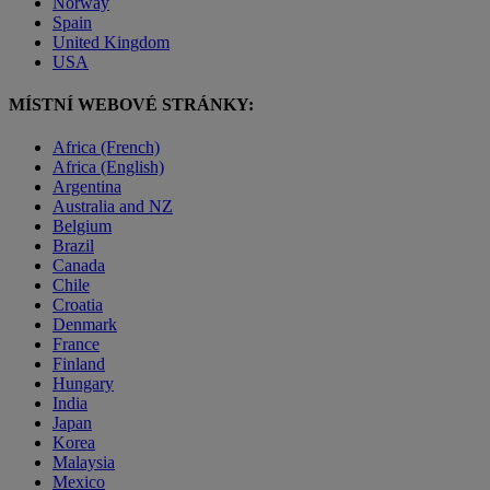
Norway
Spain
United Kingdom
USA
MÍSTNÍ WEBOVÉ STRÁNKY:
Africa (French)
Africa (English)
Argentina
Australia and NZ
Belgium
Brazil
Canada
Chile
Croatia
Denmark
France
Finland
Hungary
India
Japan
Korea
Malaysia
Mexico