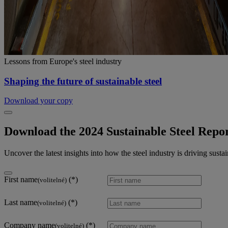
Lessons from Europe's steel industry
Shaping the future of sustainable steel
Download your copy
Download the 2024 Sustainable Steel Repo
Uncover the latest insights into how the steel industry is driving susta
First name
(volitelné)
Last name
(volitelné)
Company name
(volitelné)