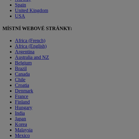
Spain
United Kingdom
USA
MÍSTNÍ WEBOVÉ STRÁNKY:
Africa (French)
Africa (English)
Argentina
Australia and NZ
Belgium
Brazil
Canada
Chile
Croatia
Denmark
France
Finland
Hungary
India
Japan
Korea
Malaysia
Mexico