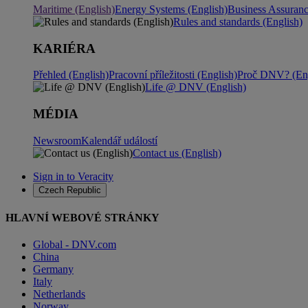
Maritime (English)
Energy Systems (English)
Business Assuran
Rules and standards (English)
KARIÉRA
Přehled (English)
Pracovní příležitosti (English)
Proč DNV? (Eng
Life @ DNV (English)
MÉDIA
Newsroom
Kalendář událostí
Contact us (English)
Sign in to Veracity
Czech Republic
HLAVNÍ WEBOVÉ STRÁNKY
Global - DNV.com
China
Germany
Italy
Netherlands
Norway