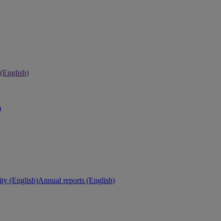
 (English)
)
ity (English)
Annual reports (English)