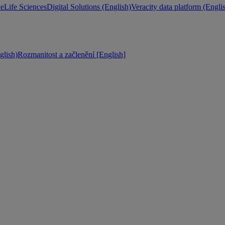
ce
Life Sciences
Digital Solutions (English)
Veracity data platform (Engli
lish)
Rozmanitost a začlenění [English]