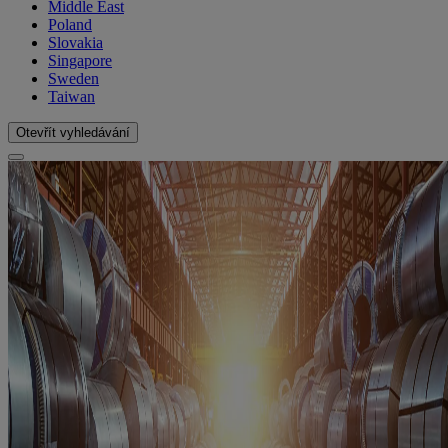
Middle East
Poland
Slovakia
Singapore
Sweden
Taiwan
Otevřít vyhledávání