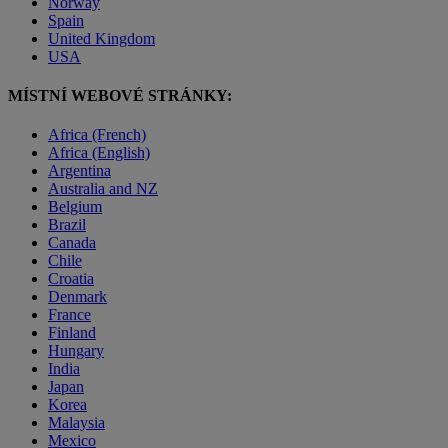
Norway
Spain
United Kingdom
USA
MÍSTNÍ WEBOVÉ STRÁNKY:
Africa (French)
Africa (English)
Argentina
Australia and NZ
Belgium
Brazil
Canada
Chile
Croatia
Denmark
France
Finland
Hungary
India
Japan
Korea
Malaysia
Mexico