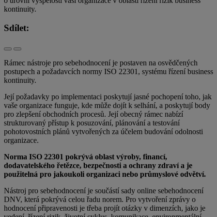
o úrovni vyspělosti vaší organizace v oblasti řízení rizik business
kontinuity.
Sdílet:
Rámec nástroje pro sebehodnocení je postaven na osvědčených
postupech a požadavcích normy ISO 22301, systému řízení business
kontinuity.
Její požadavky po implementaci poskytují jasné pochopení toho, jak
vaše organizace funguje, kde může dojít k selhání, a poskytují body
pro zlepšení obchodních procesů. Její obecný rámec nabízí
strukturovaný přístup k posuzování, plánování a testování
pohotovostních plánů vytvořených za účelem budování odolnosti
organizace.
Norma ISO 22301 pokrývá oblast výroby, financí,
dodavatelského řetězce, bezpečnosti a ochrany zdraví a je
použitelná pro jakoukoli organizaci nebo průmyslové odvětví.
Nástroj pro sebehodnocení je součástí sady online sebehodnocení
DNV, která pokrývá celou řadu norem. Pro vytvoření zprávy o
hodnocení připravenosti je třeba projít otázky v dimenzích, jako je
vedení, řízení rizik, životní cyklus, komunikace, environmentální