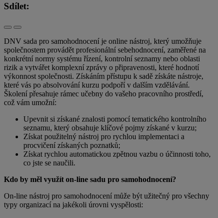
Sdílet:
DNV sada pro samohodnocení je online nástroj, který umožňuje
společnostem provádět profesionální sebehodnocení, zaměřené na
konkrétní normy systému řízení, kontrolní seznamy nebo oblasti
rizik a vytvářet komplexní zprávy o připravenosti, které hodnotí
výkonnost společnosti. Získáním přístupu k sadě získáte nástroje,
které vás po absolvování kurzu podpoří v dalším vzdělávání.
Školení přesahuje rámec učebny do vašeho pracovního prostředí,
což vám umožní:
Upevnit si získané znalosti pomocí tematického kontrolního
seznamu, který obsahuje klíčové pojmy získané v kurzu;
Získat použitelný nástroj pro rychlou implementaci a
procvičení získaných poznatků;
Získat rychlou automatickou zpětnou vazbu o účinnosti toho,
co jste se naučili.
Kdo by měl využít on-line sadu pro samohodnocení?
On-line nástroj pro samohodnocení může být užitečný pro všechny
typy organizací na jakékoli úrovni vyspělosti: