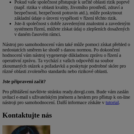
Pokud vaše společnost přistupuje k určité oblasti rizik poprvé
(např. rizika v oblasti kvality, životního prostředí, zdraví a
bezpečnosti, bezpečnosti potravin atd.), může poskytnout
základní údaje o úrovni vyspělosti v řízení těchto rizik.
Jste-li společnost s dobře zavedenými znalostmi a zavedeným
systémem řízení, můžete získat údaj o zlepšeních dosažených
v daném časovém rámci.
Nástroj pro samohodnocení vám také může pomoci získat přehled o
nedostatcích směrem ke shodě s danou normou. Po dokončení
hodnocení vám nástroj vygeneruje důkladnou zprávu o řízení a
operativní zprávu. Ta vychází z vašich odpovědí na soubor
zkoumaných otázek a požadavků a poskytuje podrobné skóre pro
různé oblasti zvoleného standardu nebo rizikové oblasti.
Jste připraveni začít?
Pro přihlášení navštivte stránku ready.dnvgl.com. Bude vám zaslán
uvítací e-mail s uživatelským jménem a heslem pro přístup k on-line
nástroji pro samohodnocení. Další informace získáte v
tutorial
.
Kontaktujte nás