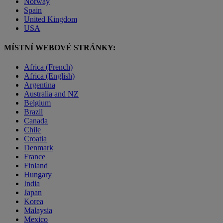
Norway
Spain
United Kingdom
USA
MÍSTNÍ WEBOVÉ STRÁNKY:
Africa (French)
Africa (English)
Argentina
Australia and NZ
Belgium
Brazil
Canada
Chile
Croatia
Denmark
France
Finland
Hungary
India
Japan
Korea
Malaysia
Mexico