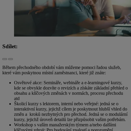
Sdílet:
Během přechodného období vám můžeme pomoci řadou služeb,
které vám poskytnou místní zaměstnanci, které již znáte:
Osvětové akce: Semináře, webináře a e-learningové kurzy,
kde se obvykle dozvíte o revizích a získáte základní přehled o
obsahu a klíčových změnách v normách, procesu přechodu
atd
Školicí kurzy s lektorem, interní nebo veřejné: jedná se o
interaktivní kurzy, jejichž cílem je poskytnout hlubší vhled do
změn a kroků nezbytných pro přechod. Jedná se o modulární
kurzy, jejichž úroveň detailů lze přizpůsobit vašim potřebám.
Workshop s vaším manažerským týmem a/nebo dalšími
klíčovými zdroji: Pro budování znalostí a porozumění