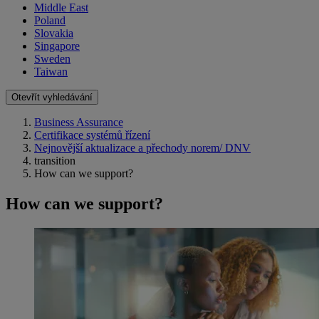
Middle East
Poland
Slovakia
Singapore
Sweden
Taiwan
Otevřít vyhledávání
Business Assurance
Certifikace systémů řízení
Nejnovější aktualizace a přechody norem/ DNV
transition
How can we support?
How can we support?