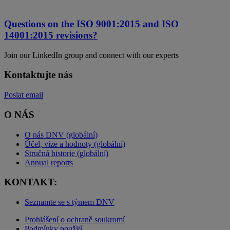
Questions on the ISO 9001:2015 and ISO
14001:2015 revisions?
Join our LinkedIn group and connect with our experts
Kontaktujte nás
Poslat email
O NÁS
O nás DNV (globální)
Účel, vize a hodnoty (globální)
Stručná historie (globální)
Annual reports
KONTAKT:
Seznamte se s týmem DNV
Prohlášení o ochraně soukromí
Podmínky použití