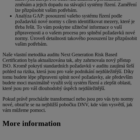
změnám a jejich dopadu na stávající systémy řízení. Zaměření
lze přizpůsobit vašim potřebám.
Analýza GAP: posouzení vašeho systému řízení podle
požadavků nové normy s cílem identifikovat mezery, které je
třeba řešit. To vám poskytne užitečné informace o vaší
připravenosti a o vašem procesu pro splnění požadavků nové
normy. Úroveň detailnosti takového posouzení lze přizpůsobit
vašim potřebám.
Naše vlastní metodika auditu Next Generation Risk Based
Certification byla aktualizována tak, aby zahrnovala nový přístup
ISO. Kromě pokrytí standardních požadavků v auditu zaujímá širší
pohled na rizika, která jsou pro vaše podnikání nejdůležitější. Díky
tomu budete lépe připraveni splnit nové požadavky, ale především
budete moci maximálně využít svůj systém řízení a zlepšit oblasti,
které jsou pro váš dlouhodobý úspěch nejdůležitější.
Pokud právě procházíte transformací nebo jsou pro vás tyto normy
nové, obraťte se na nejbližší pobočku DNV, kde vám vysvětlí, jak
vám můžeme pomoci.
More information