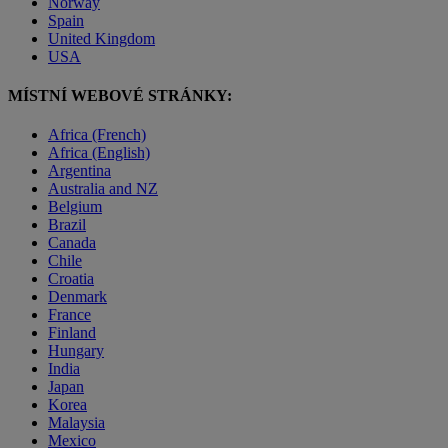
Norway
Spain
United Kingdom
USA
MÍSTNÍ WEBOVÉ STRÁNKY:
Africa (French)
Africa (English)
Argentina
Australia and NZ
Belgium
Brazil
Canada
Chile
Croatia
Denmark
France
Finland
Hungary
India
Japan
Korea
Malaysia
Mexico