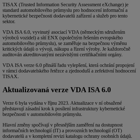
TISAX (Trusted Information Security Assessment eXchange) je
standard automobilového průmyslu pro hodnocení informační a
kybernetické bezpečnosti dodavatelů zařízení a služeb pro tento
sektor.
VDA ISA 6.0, vyvinutý asociací VDA (německým sdružením
výrobců vozidel) a sítí ENX (společným řešením evropského
automobilového průmyslu), se zaměřuje na bezpečnou výměnu
kritických údajů o vývoji, nákupu a řízení výroby. Je každoročně
auditován akreditovanými nezávislými certifikačními orgány.
VDA ISA verze 6.0 přináší řadu vylepšení, která ochrání propojení
v rámci dodavatelského řetězce a zjednoduší a zefektivní hodnocení
TISAX.
Aktualizovaná verze VDA ISA 6.0
Verze 6 byla vydána v říjnu 2023. Aktualizace v ní obsažené
představují zásadní krok k posílení infrastruktury kybernetické
bezpečnosti v automobilovém průmyslu.
Hlavní změny spočívají v přesnějším zaměření na dostupnost
informačních technologií (IT) a provozních technologií (OT)
dodavatelů a v kompletní revizi katalogu ochrany osobních údajů.