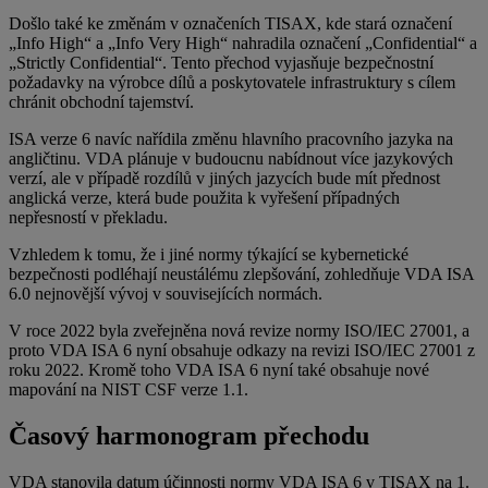
Došlo také ke změnám v označeních TISAX, kde stará označení
„Info High“ a „Info Very High“ nahradila označení „Confidential“ a
„Strictly Confidential“. Tento přechod vyjasňuje bezpečnostní
požadavky na výrobce dílů a poskytovatele infrastruktury s cílem
chránit obchodní tajemství.
ISA verze 6 navíc nařídila změnu hlavního pracovního jazyka na
angličtinu. VDA plánuje v budoucnu nabídnout více jazykových
verzí, ale v případě rozdílů v jiných jazycích bude mít přednost
anglická verze, která bude použita k vyřešení případných
nepřesností v překladu.
Vzhledem k tomu, že i jiné normy týkající se kybernetické
bezpečnosti podléhají neustálému zlepšování, zohledňuje VDA ISA
6.0 nejnovější vývoj v souvisejících normách.
V roce 2022 byla zveřejněna nová revize normy ISO/IEC 27001, a
proto VDA ISA 6 nyní obsahuje odkazy na revizi ISO/IEC 27001 z
roku 2022. Kromě toho VDA ISA 6 nyní také obsahuje nové
mapování na NIST CSF verze 1.1.
Časový harmonogram přechodu
VDA stanovila datum účinnosti normy VDA ISA 6 v TISAX na 1.