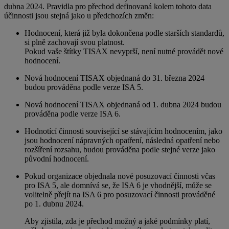
dubna 2024. Pravidla pro přechod definovaná kolem tohoto data
účinnosti jsou stejná jako u předchozích změn:
Hodnocení, která již byla dokončena podle starších standardů,
si plně zachovají svou platnost.
Pokud vaše štítky TISAX nevyprší, není nutné provádět nové
hodnocení.
Nová hodnocení TISAX objednaná do 31. března 2024
budou prováděna podle verze ISA 5.
Nová hodnocení TISAX objednaná od 1. dubna 2024 budou
prováděna podle verze ISA 6.
Hodnotící činnosti související se stávajícím hodnocením, jako
jsou hodnocení nápravných opatření, následná opatření nebo
rozšíření rozsahu, budou prováděna podle stejné verze jako
původní hodnocení.
Pokud organizace objednala nové posuzovací činnosti včas
pro ISA 5, ale domnívá se, že ISA 6 je vhodnější, může se
volitelně přejít na ISA 6 pro posuzovací činnosti prováděné
po 1. dubnu 2024.
Aby zjistila, zda je přechod možný a jaké podmínky platí,