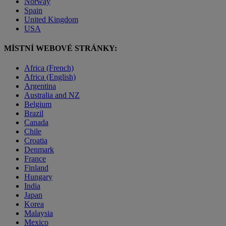
Norway
Spain
United Kingdom
USA
MÍSTNÍ WEBOVÉ STRÁNKY:
Africa (French)
Africa (English)
Argentina
Australia and NZ
Belgium
Brazil
Canada
Chile
Croatia
Denmark
France
Finland
Hungary
India
Japan
Korea
Malaysia
Mexico