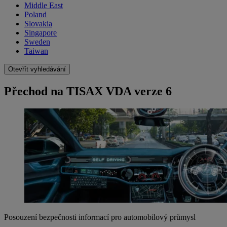
Middle East
Poland
Slovakia
Singapore
Sweden
Taiwan
Otevřít vyhledávání
Přechod na TISAX VDA verze 6
Posouzení bezpečnosti informací pro automobilový průmysl