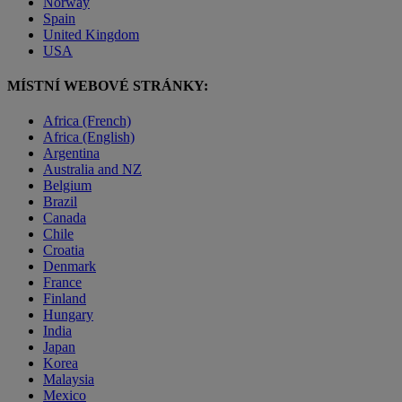
Norway
Spain
United Kingdom
USA
MÍSTNÍ WEBOVÉ STRÁNKY:
Africa (French)
Africa (English)
Argentina
Australia and NZ
Belgium
Brazil
Canada
Chile
Croatia
Denmark
France
Finland
Hungary
India
Japan
Korea
Malaysia
Mexico