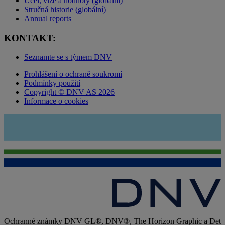
Účel, vize a hodnoty (globální)
Stručná historie (globální)
Annual reports
KONTAKT:
Seznamte se s týmem DNV
Prohlášení o ochraně soukromí
Podmínky použití
Copyright © DNV AS 2026
Informace o cookies
Ochranné známky DNV GL®, DNV®, The Horizon Graphic a Det