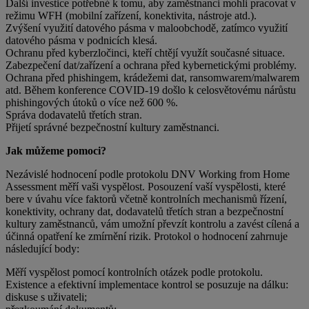
Další investice potřebné k tomu, aby zaměstnanci mohli pracovat v
režimu WFH (mobilní zařízení, konektivita, nástroje atd.).
Zvýšení využití datového pásma v maloobchodě, zatímco využití
datového pásma v podnicích klesá.
Ochranu před kyberzločinci, kteří chtějí využít současné situace.
Zabezpečení dat/zařízení a ochrana před kybernetickými problémy.
Ochrana před phishingem, krádežemi dat, ransomwarem/malwarem
atd. Během konference COVID-19 došlo k celosvětovému nárůstu
phishingových útoků o více než 600 %.
Správa dodavatelů třetích stran.
Přijetí správné bezpečnostní kultury zaměstnanci.
Jak můžeme pomoci?
Nezávislé hodnocení podle protokolu DNV Working from Home
Assessment měří vaši vyspělost. Posouzení vaší vyspělosti, které
bere v úvahu více faktorů včetně kontrolních mechanismů řízení,
konektivity, ochrany dat, dodavatelů třetích stran a bezpečnostní
kultury zaměstnanců, vám umožní převzít kontrolu a zavést cílená a
účinná opatření ke zmírnění rizik. Protokol o hodnocení zahrnuje
následující body:
Měří vyspělost pomocí kontrolních otázek podle protokolu.
Existence a efektivní implementace kontrol se posuzuje na dálku:
diskuse s uživateli;