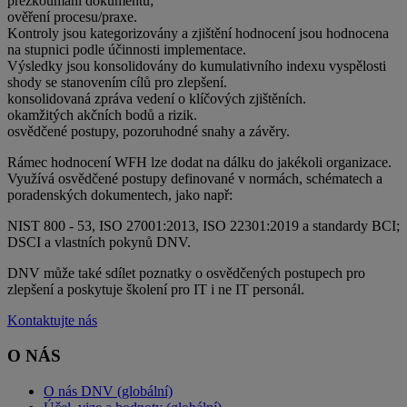
přezkoumání dokumentů;
ověření procesu/praxe.
Kontroly jsou kategorizovány a zjištění hodnocení jsou hodnocena
na stupnici podle účinnosti implementace.
Výsledky jsou konsolidovány do kumulativního indexu vyspělosti
shody se stanovením cílů pro zlepšení.
konsolidovaná zpráva vedení o klíčových zjištěních.
okamžitých akčních bodů a rizik.
osvědčené postupy, pozoruhodné snahy a závěry.
Rámec hodnocení WFH lze dodat na dálku do jakékoli organizace.
Využívá osvědčené postupy definované v normách, schématech a
poradenských dokumentech, jako např:
NIST 800 - 53, ISO 27001:2013, ISO 22301:2019 a standardy BCI;
DSCI a vlastních pokynů DNV.
DNV může také sdílet poznatky o osvědčených postupech pro
zlepšení a poskytuje školení pro IT i ne IT personál.
Kontaktujte nás
O NÁS
O nás DNV (globální)