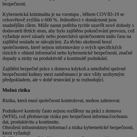
bezpečnosti.
Kybernetická kriminalita je na vzestupu , během COVID-19 se
celosvětově zvýšila o 600 %. Jednotlivci v domácnosti jsou
snadnějším cílem. Může nastat potřeba rychle uzavřít nové dohody s
dodavateli třetích stran, aby bylo zajištěno pokračování provozu, což
vyžaduje nové zásady nebo ponechává společnostem málo času na
zajištění souladu se stávajícími. Za těchto okolností hrozí
společnostem, které nejsou informovány o svých specifických
rizicích v oblasti informační nebo kybernetické bezpečnosti, značné
dopady a ztráty na produktivitě a kontinuitě podnikání.
Zajištění bezpečné práce z domova kdykoli a umožnění správné
bezpečnostní kultury mezi zaměstnanci je sice vždy nezbytným
předpokladem, ale v době testování je to rozhodující.
Možná rizika
Rizika, která musí společnosti kontrolovat, mohou zahrnovat.
Podnikové kontroly často nejsou rozšířeny na práci z domova
(WFH), což představuje rizika pro bezpečnost informací/ochranu
dat, produktivitu a kontinuitu.
Ohrožení infrastruktury/informací a rizika kybernetické bezpečnosti,
která vyžadují: