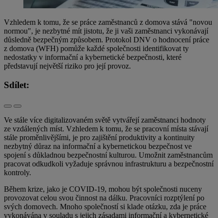
Vzhledem k tomu, že se práce zaměstnanců z domova stává "novou
normou", je nezbytné mít jistotu, že ji vaši zaměstnanci vykonávají
důsledně bezpečným způsobem. Protokol DNV o hodnocení práce
z domova (WFH) pomůže každé společnosti identifikovat ty
nedostatky v informační a kybernetické bezpečnosti, které
představují největší riziko pro její provoz.
Sdílet:
Ve stále více digitalizovaném světě vytvářejí zaměstnanci hodnoty
ze vzdálených míst. Vzhledem k tomu, že se pracovní místa stávají
stále proměnlivějšími, je pro zajištění produktivity a kontinuity
nezbytný důraz na informační a kybernetickou bezpečnost ve
spojení s důkladnou bezpečnostní kulturou. Umožnit zaměstnancům
pracovat odkudkoli vyžaduje správnou infrastrukturu a bezpečnostní
kontroly.
Během krize, jako je COVID-19, mohou být společnosti nuceny
provozovat celou svou činnost na dálku. Pracovníci rozptýlení po
svých domovech. Mnoho společností si klade otázku, zda je práce
vykonávána v souladu s jejich zásadami informační a kybernetické