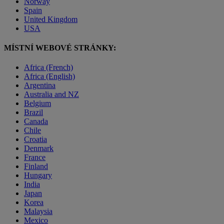
Norway
Spain
United Kingdom
USA
MÍSTNÍ WEBOVÉ STRÁNKY:
Africa (French)
Africa (English)
Argentina
Australia and NZ
Belgium
Brazil
Canada
Chile
Croatia
Denmark
France
Finland
Hungary
India
Japan
Korea
Malaysia
Mexico