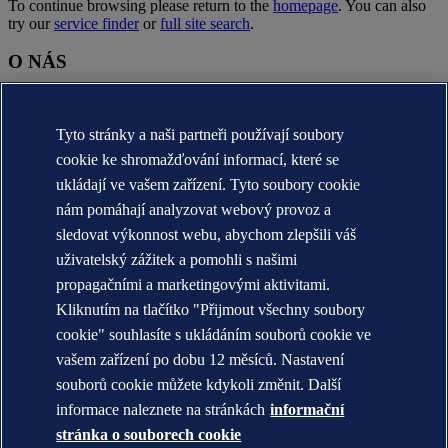
To continue browsing please return to the
homepage
. You can also
try our
service finder
or
full site search
.
O NÁS
O nás DNV (globální)
Účel, vize a hodnoty (globální)
Tyto stránky a naši partneři používají soubory
Stručná historie (globální)
Annual reports
cookie ke shromažďování informací, které se
ukládají ve vašem zařízení. Tyto soubory cookie
KONTAKT:
nám pomáhají analyzovat webový provoz a
Seznamte se s týmem DNV
sledovat výkonnost webu, abychom zlepšili váš
uživatelský zážitek a pomohli s našimi
Prohlášení o ochraně soukromí
Podmínky použití
propagačními a marketingovými aktivitami.
Copyright © DNV AS 2026
Kliknutím na tlačítko "Přijmout všechny soubory
Informace o cookies
cookie" souhlasíte s ukládáním souborů cookie ve
vašem zařízení po dobu 12 měsíců. Nastavení
souborů cookie můžete kdykoli změnit. Další
informace naleznete na stránkách
informační
stránka o souborech cookie