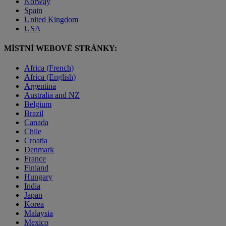
Norway
Spain
United Kingdom
USA
MÍSTNÍ WEBOVÉ STRÁNKY:
Africa (French)
Africa (English)
Argentina
Australia and NZ
Belgium
Brazil
Canada
Chile
Croatia
Denmark
France
Finland
Hungary
India
Japan
Korea
Malaysia
Mexico