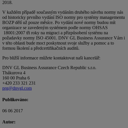
2018.
V každém případě současným vydáním druhého návrhu normy nás
od historicky prvního vydání ISO normy pro systémy managementu
BOZP dělí už pouze měsíce. Po vydání nové normy budou mít
organizace se zavedeným systémem podle normy OHSAS
18001:2007 tři roky na migraci a přizpůsobení systému na
požadavky normy ISO 45001. DNV GL Business Assurance Vám i
v této oblasti bude moct poskytnout svoje služby a pomoc a to
formou školení a předcertifikačních auditů.
Pro bližší informace můžete kontaktovat naši kancelář:
DNV GL Business Assurance Czech Republic s.r.o.
Thákurova 4
160 00 Praha 6
+420 233 321 231
prg@dnvgl.com
Publikováno:
06 06 2017
Autor: