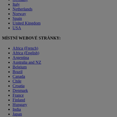
Italy
Netherlands
Norway
Spain
United Kingdom
USA
MÍSTNÍ WEBOVÉ STRÁNKY:
Africa (French)
Africa (English)
Argentina
Australia and NZ
Belgium
Brazil
Canada
Chile
Croatia
Denmark
France
Finland
Hungary
India
Japan