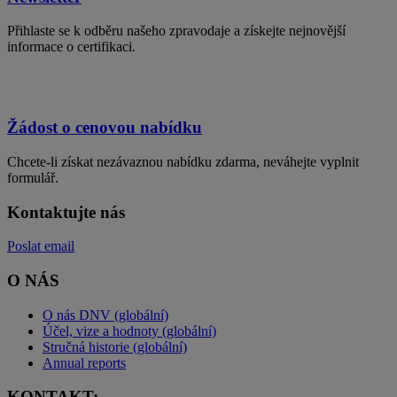
Přihlaste se k odběru našeho zpravodaje a získejte nejnovější
informace o certifikaci.
Žádost o cenovou nabídku
Chcete-li získat nezávaznou nabídku zdarma, neváhejte vyplnit
formulář.
Kontaktujte nás
Poslat email
O NÁS
O nás DNV (globální)
Účel, vize a hodnoty (globální)
Stručná historie (globální)
Annual reports
KONTAKT: