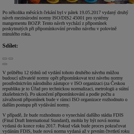
Po několika měsících čekání byl v pátek 19.05.2017 vydaný druhý
návrh mezinárodní normy ISO/DIS2 45001 pro systémy
mangementu BOZP. Tento návrh vychází z připomínek
poskytnutých při připomínkování prvního návrhu v polovině
minulého roku.
Sdílet:
V průběhu 12 týdnů od vydání tohoto druhého návrhu můžou
budoucí uživatelé normy opět připomínkovat text návrhu normy
prostřednictvím národního zástupce v ISO organizaci (za Českou
republiku je to Úřad pro technickou normalizaci, metrologii a státní
zkušebnictví). Po ukončení připomínkování a podle počtu a
závažnosti připomínek bude v rámci ISO organizace rozhodnuto o
dalším postupu při vydávání normy.
V případě, že bude rozhodnuto o vynechání dalšího stádia FDIS
(Final Draft International Standard), mohla by být nová norma
vydaná do konce roku 2017. Pokud však bude proces pokračovat
vydáním FDIS, bude nová norma vydaná až v prvním čtvrtletí roku