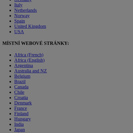
Italy
Netherlands
Norway
Spain
United Kingdom
USA
MÍSTNÍ WEBOVÉ STRÁNKY:
Africa (French)
Africa (English)
Argentina
Australia and NZ
Belgium
Brazil
Canada
Chile
Croatia
Denmark
France
Finland
Hungary
India
Japan