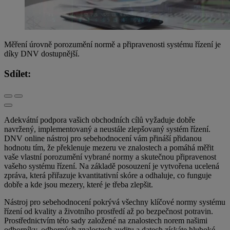
Měření úrovně porozumění normě a připravenosti systému řízení je
díky DNV dostupnější.
Sdílet:
Adekvátní podpora vašich obchodních cílů vyžaduje dobře
navržený, implementovaný a neustále zlepšovaný systém řízení.
DNV online nástroj pro sebehodnocení vám přináší přidanou
hodnotu tím, že překlenuje mezeru ve znalostech a pomáhá měřit
vaše vlastní porozumění vybrané normy a skutečnou připravenost
vašeho systému řízení. Na základě posouzení je vytvořena ucelená
zpráva, která přiřazuje kvantitativní skóre a odhaluje, co funguje
dobře a kde jsou mezery, které je třeba zlepšit.
Nástroj pro sebehodnocení pokrývá všechny klíčové normy systému
řízení od kvality a životního prostředí až po bezpečnost potravin.
Prostřednictvím této sady založené na znalostech norem našimi
odborníky, odborných znalostech auditu a datech získáte hluboké