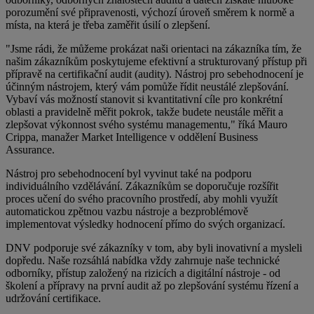
porozumění své připravenosti, výchozí úroveň směrem k normě a
místa, na která je třeba zaměřit úsilí o zlepšení.
"Jsme rádi, že můžeme prokázat naši orientaci na zákazníka tím, že
našim zákazníkům poskytujeme efektivní a strukturovaný přístup při
přípravě na certifikační audit (audity). Nástroj pro sebehodnocení je
účinným nástrojem, který vám pomůže řídit neustálé zlepšování.
Vybaví vás možností stanovit si kvantitativní cíle pro konkrétní
oblasti a pravidelně měřit pokrok, takže budete neustále měřit a
zlepšovat výkonnost svého systému managementu," říká Mauro
Crippa, manažer Market Intelligence v oddělení Business
Assurance.
Nástroj pro sebehodnocení byl vyvinut také na podporu
individuálního vzdělávání. Zákazníkům se doporučuje rozšířit
proces učení do svého pracovního prostředí, aby mohli využít
automatickou zpětnou vazbu nástroje a bezproblémově
implementovat výsledky hodnocení přímo do svých organizací.
DNV podporuje své zákazníky v tom, aby byli inovativní a mysleli
dopředu. Naše rozsáhlá nabídka vždy zahrnuje naše technické
odborníky, přístup založený na rizicích a digitální nástroje - od
školení a přípravy na první audit až po zlepšování systému řízení a
udržování certifikace.