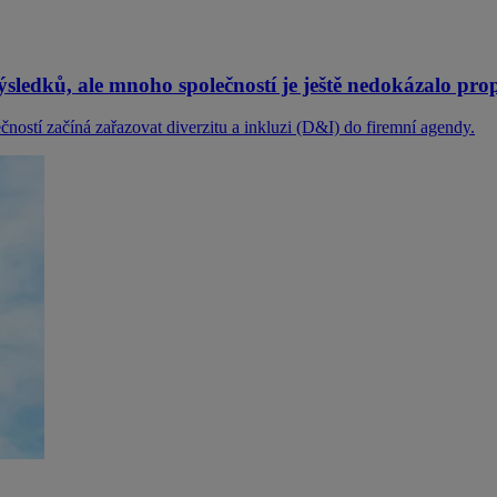
ýsledků, ale mnoho společností je ještě nedokázalo pro
ostí začíná zařazovat diverzitu a inkluzi (D&I) do firemní agendy.