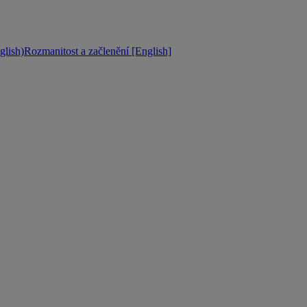
lish)
Rozmanitost a začlenění [English]