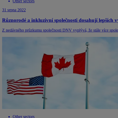
Other sectors
31 srpna 2022
Různorodé a inkluzivní společnosti dosahují lepších v
Z nedávného průzkumu společnosti DNV vyplývá, že stále více společn
Other sectors