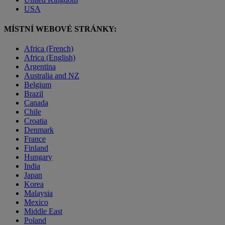
USA
MÍSTNÍ WEBOVÉ STRÁNKY:
Africa (French)
Africa (English)
Argentina
Australia and NZ
Belgium
Brazil
Canada
Chile
Croatia
Denmark
France
Finland
Hungary
India
Japan
Korea
Malaysia
Mexico
Middle East
Poland