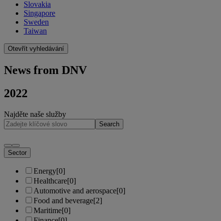
Slovakia
Singapore
Sweden
Taiwan
Otevřít vyhledávání
News from DNV
2022
Najděte naše služby
Search
Sector
Energy
[0]
Healthcare
[0]
Automotive and aerospace
[0]
Food and beverage
[2]
Maritime
[0]
Finance
[0]