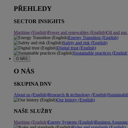
PŘEHLEDY
SECTOR INSIGHTS
Maritime (English)
Power and renewables (English)
Oil and gas
Energy Transition (English)
Safety and risk (English)
Digital trust (English)
Sustainable practices (English
O NÁS
O NÁS
SKUPINA DNV
About us (English)
Research & technology (English)
Sustainabil
Our history (English)
NAŠE SLUŽBY
Maritime (English)
Energy Systems (English)
Business Assuran
Rules and standards (English)