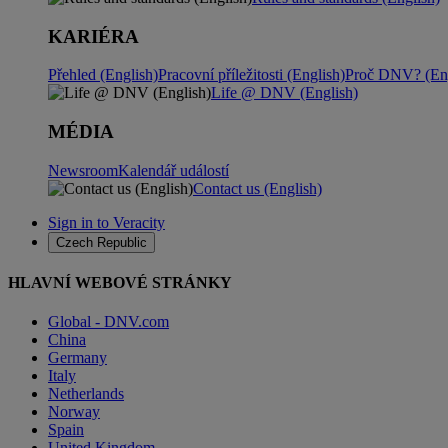
KARIÉRA
Přehled (English)
Pracovní příležitosti (English)
Proč DNV? (Eng
Life @ DNV (English)
MÉDIA
Newsroom
Kalendář událostí
Contact us (English)
Sign in to Veracity
Czech Republic
HLAVNÍ WEBOVÉ STRÁNKY
Global - DNV.com
China
Germany
Italy
Netherlands
Norway
Spain
United Kingdom