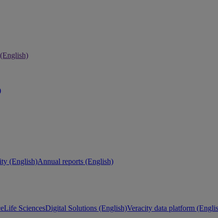
 (English)
)
ity (English)
Annual reports (English)
ce
Life Sciences
Digital Solutions (English)
Veracity data platform (Engli