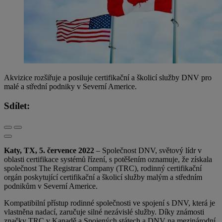
Akvizice rozšiřuje a posiluje certifikační a školicí služby DNV pro
malé a střední podniky v Severní Americe.
Sdílet:
Katy, TX, 5. července 2022
– Společnost DNV, světový lídr v
oblasti certifikace systémů řízení, s potěšením oznamuje, že získala
společnost The Registrar Company (TRC), rodinný certifikační
orgán poskytující certifikační a školicí služby malým a středním
podnikům v Severní Americe.
Kompatibilní přístup rodinné společnosti ve spojení s DNV, která je
vlastněna nadací, zaručuje silné nezávislé služby. Díky známosti
značky TRC v Kanadě a Spojených státech a DNV na mezinárodní