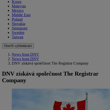
Korea
Malaysia
Mexico
Middle East
Poland
Slovakia
Singapore
Sweden
Taiwan
Otevřít vyhledávání
News from DNV
News from DNV
DNV získává společnost The Registrar Company
DNV získává společnost The Registrar
Company