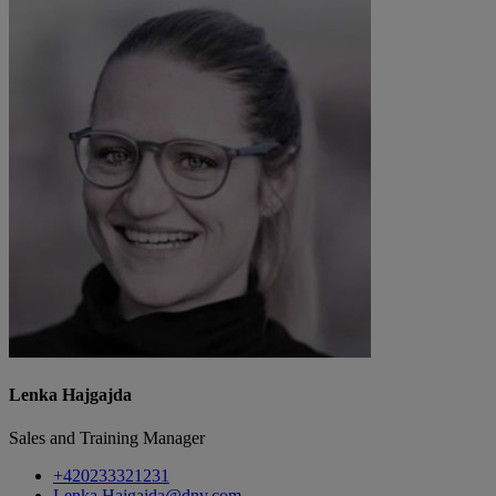
Lenka Hajgajda
Sales and Training Manager
+420233321231
Lenka.Hajgajda@dnv.com