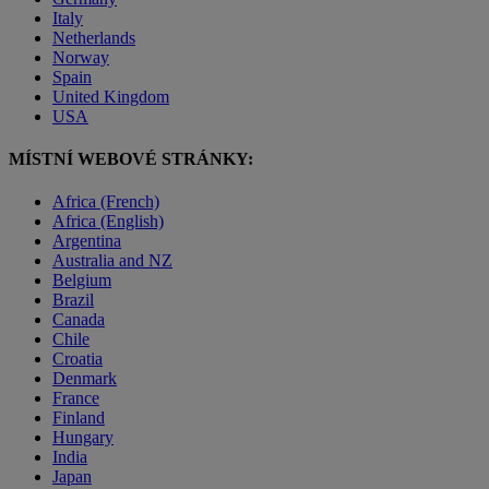
Italy
Netherlands
Norway
Spain
United Kingdom
USA
MÍSTNÍ WEBOVÉ STRÁNKY:
Africa (French)
Africa (English)
Argentina
Australia and NZ
Belgium
Brazil
Canada
Chile
Croatia
Denmark
France
Finland
Hungary
India
Japan