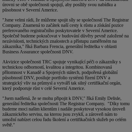
úrovni se obě společnosti spojují, aby posílily svou nabídku a
působnost v Severní Americe.
"Jsme velmi rádi, že můžeme spojit síly se společností The Registrar
Company. Znamená to začátek naší cesty k růstu a získání pozice
preferovaného registračního poskytovatele v Severní Americe.
Společně budeme pokračovat v budování důvěry pevně založené na
nezávislosti, technických znalostech a přístupu zaměřeném na
zákazníka," říká Barbara Frencia, generální ředitelka v oblasti
Business Assurance společnosti DNV.
Akvizice společnosti TRC spojuje vynikající péči o zákazníky s
technickou odborností, kvalitou a integritou. Kombinovaná
přítomnost v Kanadě a Spojených státech, podpořená globální
působností DNV, posiluje portfolio systémů řízení DNV a
strategický vliv na průmysl a vytváří tak silný certifikační orgán,
který podporuje růst v celé Severní Americe.
"Jsem nadšená, že se mohu připojit k DNV," říká Emily Delisle,
generální ředitelka společnosti The Registrar Company. "Díky tomu
budeme moci našim klientům i nadále poskytovat vysokou úroveň
zákaznického servisu, na kterou jsou zvyklí, a zároveň nám to
umožní nabízet celou řadu školení a certifikačních služeb po celém
světě."