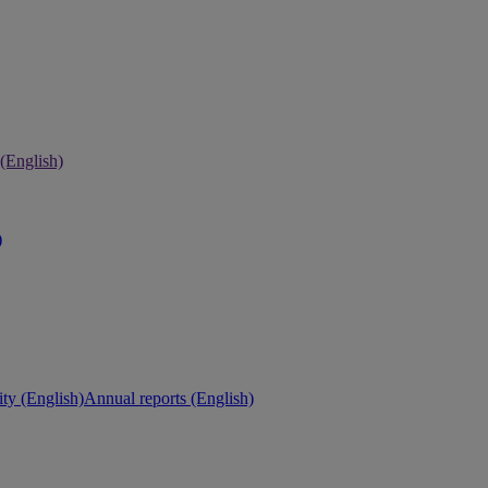
 (English)
)
ity (English)
Annual reports (English)