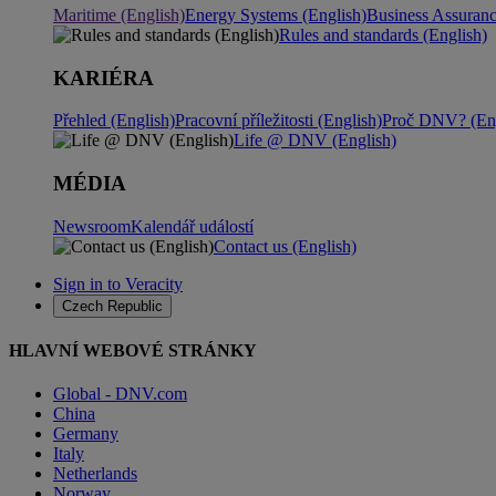
Maritime (English)
Energy Systems (English)
Business Assuran
Rules and standards (English)
KARIÉRA
Přehled (English)
Pracovní příležitosti (English)
Proč DNV? (Eng
Life @ DNV (English)
MÉDIA
Newsroom
Kalendář událostí
Contact us (English)
Sign in to Veracity
Czech Republic
HLAVNÍ WEBOVÉ STRÁNKY
Global - DNV.com
China
Germany
Italy
Netherlands
Norway