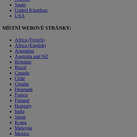
Spain
United Kingdom
USA
MÍSTNÍ WEBOVÉ STRÁNKY:
Africa (French)
Africa (English)
Argentina
Australia and NZ
Belgium
Brazil
Canada
Chile
Croatia
Denmark
France
Finland
Hungary
India
Japan
Korea
Malaysia
Mexico