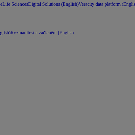
ce
Life Sciences
Digital Solutions (English)
Veracity data platform (Engli
lish)
Rozmanitost a začlenění [English]