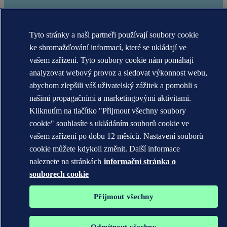
Tyto stránky a naši partneři používají soubory cookie
ke shromažďování informací, které se ukládají ve
vašem zařízení. Tyto soubory cookie nám pomáhají
analyzovat webový provoz a sledovat výkonnost webu,
abychom zlepšili váš uživatelský zážitek a pomohli s
našimi propagačními a marketingovými aktivitami.
Ochranné známky DNV GL®, DNV®, The Horizon Graphic a Det
Kliknutím na tlačítko "Přijmout všechny soubory
Norske Veritas® jsou majetkem společností skupiny Det Norske
Veritas. Všechna práva vyhrazena.
cookie" souhlasíte s ukládáním souborů cookie ve
vašem zařízení po dobu 12 měsíců. Nastavení souborů
WHEN TRUST MATTERS
cookie můžete kdykoli změnit. Další informace
naleznete na stránkách
informační stránka o
souborech cookie
Přijmout všechny