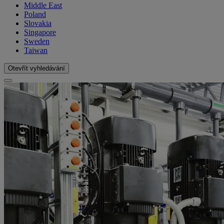
Middle East
Poland
Slovakia
Singapore
Sweden
Taiwan
Otevřít vyhledávání