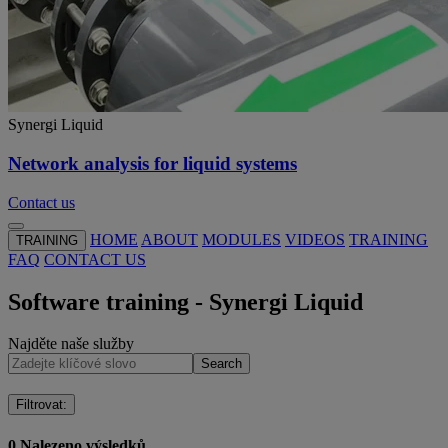
Synergi Liquid
Network analysis for liquid systems
Contact us
HOME
ABOUT
MODULES
VIDEOS
TRAINING
TRAINING
FAQ
CONTACT US
Software training - Synergi Liquid
Najděte naše služby
Search
Filtrovat
:
0
Nalezeno výsledků