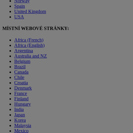
Norway
Spain
United Kingdom
USA
MÍSTNÍ WEBOVÉ STRÁNKY:
Africa (French)
Africa (English)
Argentina
Australia and NZ
Belgium
Brazil
Canada
Chile
Croatia
Denmark
France
Finland
Hungary
India
Japan
Korea
Malaysia
Mexico