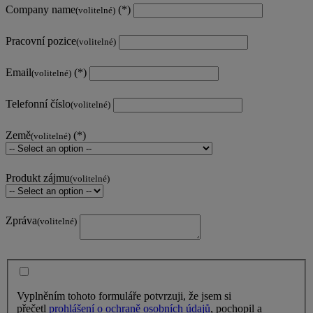
Company name
(volitelné)
Pracovní pozice
(volitelné)
Email
(volitelné)
Telefonní číslo
(volitelné)
Země
(volitelné)
Produkt zájmu
(volitelné)
Zpráva
(volitelné)
Vyplněním tohoto formuláře potvrzuji, že jsem si
přečetl
prohlášení o ochraně osobních údajů
, pochopil a