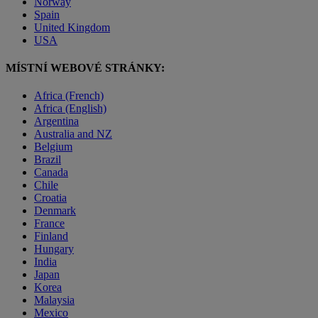
Norway
Spain
United Kingdom
USA
MÍSTNÍ WEBOVÉ STRÁNKY:
Africa (French)
Africa (English)
Argentina
Australia and NZ
Belgium
Brazil
Canada
Chile
Croatia
Denmark
France
Finland
Hungary
India
Japan
Korea
Malaysia
Mexico