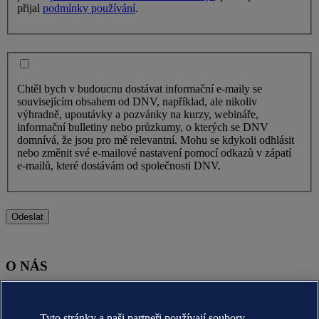
přijal
podmínky používání
.
Chtěl bych v budoucnu dostávat informační e-maily se
souvisejícím obsahem od DNV, například, ale nikoliv
výhradně, upoutávky a pozvánky na kurzy, webináře,
informační bulletiny nebo průzkumy, o kterých se DNV
domnívá, že jsou pro mě relevantní. Mohu se kdykoli odhlásit
nebo změnit své e-mailové nastavení pomocí odkazů v zápatí
e-mailů, které dostávám od společnosti DNV.
Odeslat
O NÁS
O nás DNV (globální)
Účel, vize a hodnoty (globální)
Tyto stránky a naši partneři používají soubory