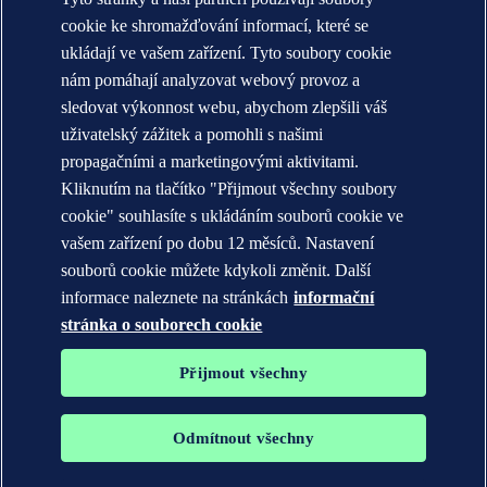
Stručná historie (globální)
Annual reports
cookie ke shromažďování informací, které se
ukládají ve vašem zařízení. Tyto soubory cookie
KONTAKT:
nám pomáhají analyzovat webový provoz a
Seznamte se s týmem DNV
sledovat výkonnost webu, abychom zlepšili váš
uživatelský zážitek a pomohli s našimi
Prohlášení o ochraně soukromí
Podmínky použití
propagačními a marketingovými aktivitami.
Copyright © DNV AS 2026
Kliknutím na tlačítko "Přijmout všechny soubory
Informace o cookies
cookie" souhlasíte s ukládáním souborů cookie ve
vašem zařízení po dobu 12 měsíců. Nastavení
souborů cookie můžete kdykoli změnit. Další
informace naleznete na stránkách
informační
stránka o souborech cookie
Přijmout všechny
Odmítnout všechny
Ochranné známky DNV GL®, DNV®, The Horizon Graphic a Det
Norske Veritas® jsou majetkem společností skupiny Det Norske