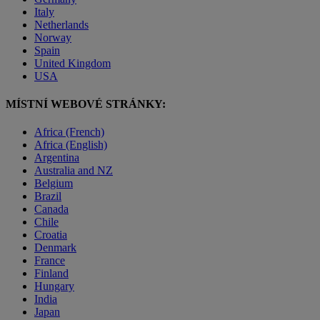
Italy
Netherlands
Norway
Spain
United Kingdom
USA
MÍSTNÍ WEBOVÉ STRÁNKY:
Africa (French)
Africa (English)
Argentina
Australia and NZ
Belgium
Brazil
Canada
Chile
Croatia
Denmark
France
Finland
Hungary
India
Japan