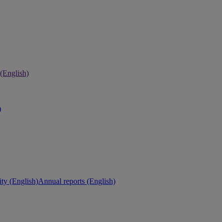
 (English)
)
ity (English)
Annual reports (English)