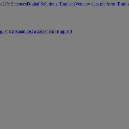
ce
Life Sciences
Digital Solutions (English)
Veracity data platform (Engli
lish)
Rozmanitost a začlenění [English]