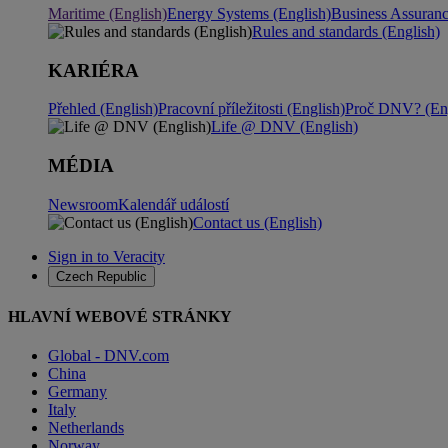
Maritime (English)
Energy Systems (English)
Business Assuran
Rules and standards (English)
KARIÉRA
Přehled (English)
Pracovní příležitosti (English)
Proč DNV? (Eng
Life @ DNV (English)
MÉDIA
Newsroom
Kalendář událostí
Contact us (English)
Sign in to Veracity
Czech Republic
HLAVNÍ WEBOVÉ STRÁNKY
Global - DNV.com
China
Germany
Italy
Netherlands
Norway