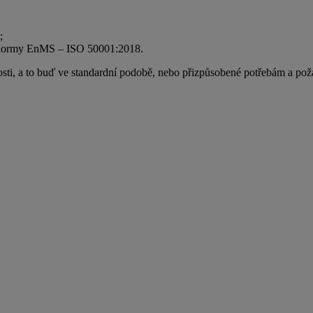
;
í se normy EnMS – ISO 50001:2018.
nosti, a to buď ve standardní podobě, nebo přizpůsobené potřebám a po