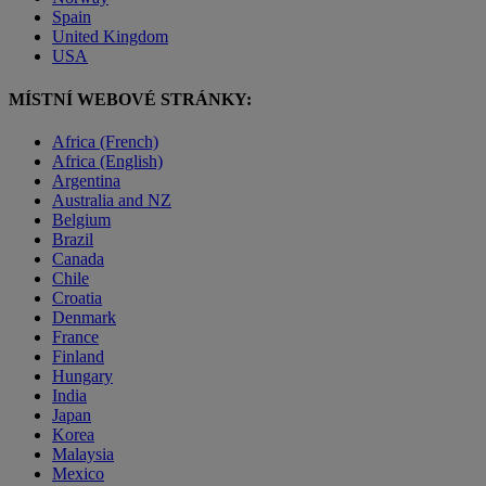
Spain
United Kingdom
USA
MÍSTNÍ WEBOVÉ STRÁNKY:
Africa (French)
Africa (English)
Argentina
Australia and NZ
Belgium
Brazil
Canada
Chile
Croatia
Denmark
France
Finland
Hungary
India
Japan
Korea
Malaysia
Mexico