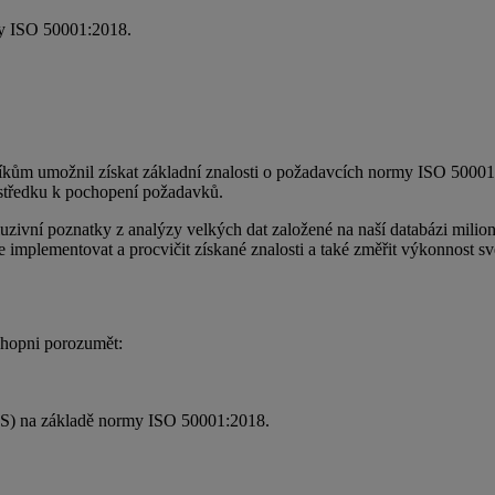
rmy ISO 50001:2018.
níkům umožnil získat základní znalosti o požadavcích normy ISO 500
středku k pochopení požadavků.
ivní poznatky z analýzy velkých dat založené na naší databázi milionů a
 implementovat a procvičit získané znalosti a také změřit výkonnost sv
chopni porozumět:
MS) na základě normy ISO 50001:2018.