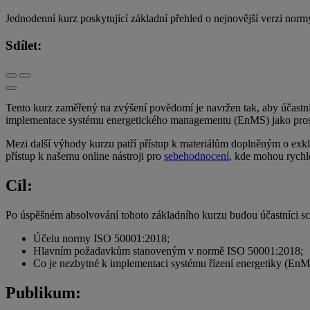
Jednodenní kurz poskytující základní přehled o nejnovější verzi no
Sdílet:
Tento kurz zaměřený na zvýšení povědomí je navržen tak, aby účast
implementace systému energetického managementu (EnMS) jako pro
Mezi další výhody kurzu patří přístup k materiálům doplněným o exkluz
přístup k našemu online nástroji pro
sebehodnocení
, kde mohou rychle
Cíl:
Po úspěšném absolvování tohoto základního kurzu budou účastníci s
Účelu normy ISO 50001:2018;
Hlavním požadavkům stanoveným v normě ISO 50001:2018;
Co je nezbytné k implementaci systému řízení energetiky (En
Publikum: