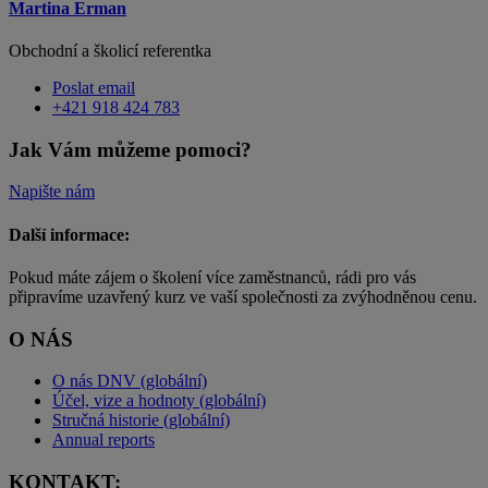
Martina Erman
Obchodní a školicí referentka
Poslat email
+421 918 424 783
Jak Vám můžeme pomoci?
Napište nám
Další informace:
Pokud máte zájem o školení více zaměstnanců, rádi pro vás
připravíme uzavřený kurz ve vaší společnosti za zvýhodněnou cenu.
O NÁS
O nás DNV (globální)
Účel, vize a hodnoty (globální)
Stručná historie (globální)
Annual reports
KONTAKT: