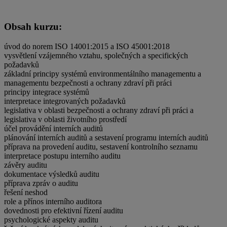
Obsah kurzu:
úvod do norem ISO 14001:2015 a ISO 45001:2018
vysvětlení vzájemného vztahu, společných a specifických
požadavků
základní principy systémů environmentálního managementu a
managementu bezpečnosti a ochrany zdraví při práci
principy integrace systémů
interpretace integrovaných požadavků
legislativa v oblasti bezpečnosti a ochrany zdraví při práci a
legislativa v oblasti životního prostředí
účel provádění interních auditů
plánování interních auditů a sestavení programu interních auditů
příprava na provedení auditu, sestavení kontrolního seznamu
interpretace postupu interního auditu
závěry auditu
dokumentace výsledků auditu
příprava zpráv o auditu
řešení neshod
role a přínos interního auditora
dovednosti pro efektivní řízení auditu
psychologické aspekty auditu