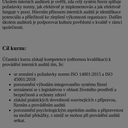
Úkolem interních auditorů je ověřit, zda celý systém řízení splňuje
požadavky normy, jak efektivně je implementován a jak efektivně
funguje v praxi. Hlavním přínosem interních auditů je identifikace
potenciálu a příležitostí ke zlepšení výkonnosti organizace. Dalším
úkolem auditorů je podporovat kulturu povědomí o kvalitě v rámci
společnosti.
Cíl kurzu:
Účastníci kurzu získají kompetence (odbornou kvalifikaci) k
provádění interních auditů tím, že:
se seznámí s požadavky norem ISO 14001:2015 a ISO
45001:2018
porozumění výhodám integrovaného systému řízení
seznámení se s legislativou v oblasti životního prostředí a
bezpečnosti a ochrany zdraví
získání praktických dovedností souvisejících s přípravou,
řízením a prováděním auditů
porozumění psychologickým aspektům auditu a připravenost
na možné překážky, s nimiž se mohou při provádění auditů
setkat.