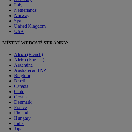
Italy
Netherlands
Norway
Spain
United Kingdom
USA
MÍSTNÍ WEBOVÉ STRÁNKY:
Africa (French)
Africa (English)
Argentina
Australia and NZ
Belgium
Brazil
Canada
Chile
Croatia
Denmark
France
Finland
Hungary
India
Japan