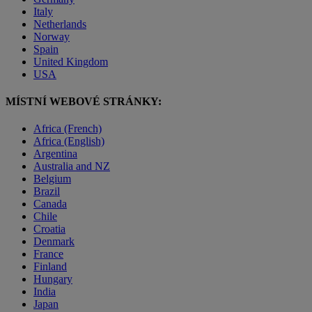
Italy
Netherlands
Norway
Spain
United Kingdom
USA
MÍSTNÍ WEBOVÉ STRÁNKY:
Africa (French)
Africa (English)
Argentina
Australia and NZ
Belgium
Brazil
Canada
Chile
Croatia
Denmark
France
Finland
Hungary
India
Japan