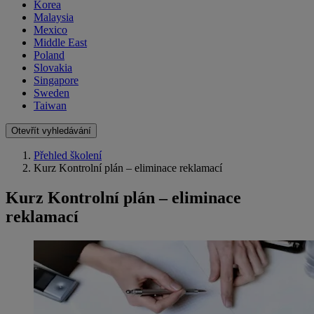
Korea
Malaysia
Mexico
Middle East
Poland
Slovakia
Singapore
Sweden
Taiwan
Otevřít vyhledávání
Přehled školení
Kurz Kontrolní plán – eliminace reklamací
Kurz Kontrolní plán – eliminace
reklamací