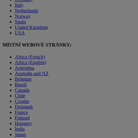
Italy
Netherlands
Norway
Spain
United Kingdom
USA
MÍSTNÍ WEBOVÉ STRÁNKY:
Africa (French)
Africa (English)
Argentina
Australia and NZ
Belgium
Brazil
Canada
Chile
Croatia
Denmark
France
Finland
Hungary
India
Japan