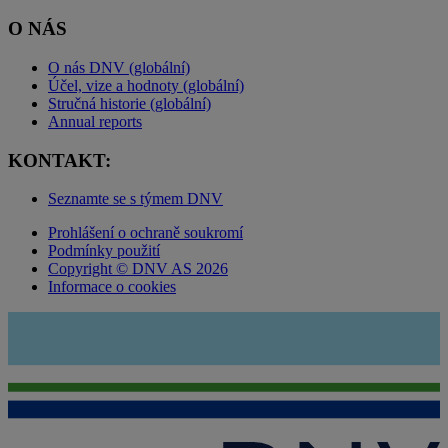
O NÁS
O nás DNV (globální)
Účel, vize a hodnoty (globální)
Stručná historie (globální)
Annual reports
KONTAKT:
Seznamte se s týmem DNV
Prohlášení o ochraně soukromí
Podmínky použití
Copyright © DNV AS 2026
Informace o cookies