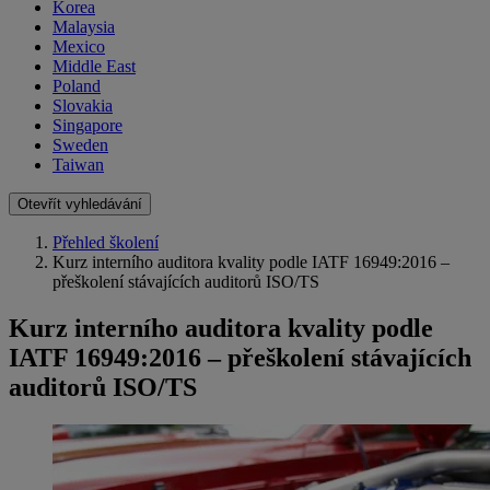
Korea
Malaysia
Mexico
Middle East
Poland
Slovakia
Singapore
Sweden
Taiwan
Otevřít vyhledávání
Přehled školení
Kurz interního auditora kvality podle IATF 16949:2016 –
přeškolení stávajících auditorů ISO/TS
Kurz interního auditora kvality podle
IATF 16949:2016 – přeškolení stávajících
auditorů ISO/TS