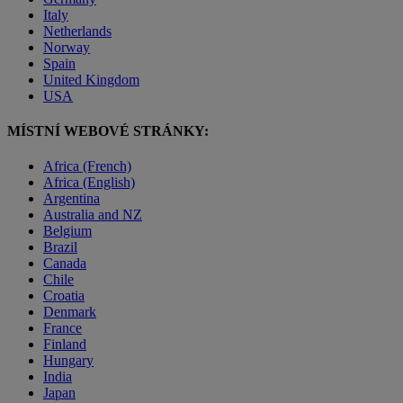
Italy
Netherlands
Norway
Spain
United Kingdom
USA
MÍSTNÍ WEBOVÉ STRÁNKY:
Africa (French)
Africa (English)
Argentina
Australia and NZ
Belgium
Brazil
Canada
Chile
Croatia
Denmark
France
Finland
Hungary
India
Japan