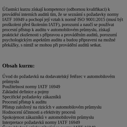
Účastníci kurzu získají kompetence (odbornou kvalifikaci) k
provádění interních auditů tím, že se seznámí s požadavky normy
IATF 16949 a pochopí její vztah k normě ISO 9001:2015 (musí být
proškoleni před školením IATF), porozumí a naučí se používat
procesní přístup k auditu v automobilovém průmyslu, získají
praktické zkušenosti s přípravou a prováděním auditů, porozumí
psychologickým aspektům auditu a budou připraveni na možné
překážky, s nimiž se mohou při provádění auditů setkat.
Obsah kurzu:
Úvod do požadavků na dodavatelský řetězec v automobilovém
průmyslu
Použitelnost normy IATF 16949
Základní definice a pojmy
Specifické požadavky zákazníků
Procesní přístup k auditu
Přístup založený na rizicích v automobilovém průmyslu
Hodnocení účinnosti a efektivity procesů
Spokojenost zákazníků v automobilovém průmyslu
Interpretace požadavků normy IATF 16949