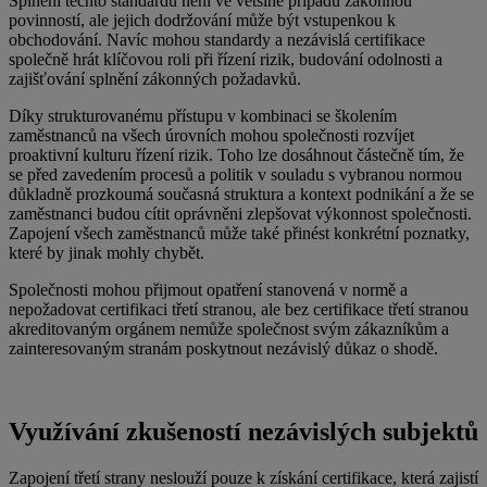
Splnění těchto standardů není ve většině případů zákonnou
povinností, ale jejich dodržování může být vstupenkou k
obchodování. Navíc mohou standardy a nezávislá certifikace
společně hrát klíčovou roli při řízení rizik, budování odolnosti a
zajišťování splnění zákonných požadavků.
Díky strukturovanému přístupu v kombinaci se školením
zaměstnanců na všech úrovních mohou společnosti rozvíjet
proaktivní kulturu řízení rizik. Toho lze dosáhnout částečně tím, že
se před zavedením procesů a politik v souladu s vybranou normou
důkladně prozkoumá současná struktura a kontext podnikání a že se
zaměstnanci budou cítit oprávněni zlepšovat výkonnost společnosti.
Zapojení všech zaměstnanců může také přinést konkrétní poznatky,
které by jinak mohly chybět.
Společnosti mohou přijmout opatření stanovená v normě a
nepožadovat certifikaci třetí stranou, ale bez certifikace třetí stranou
akreditovaným orgánem nemůže společnost svým zákazníkům a
zainteresovaným stranám poskytnout nezávislý důkaz o shodě.
Využívání zkušeností nezávislých subjektů
Zapojení třetí strany neslouží pouze k získání certifikace, která zajistí