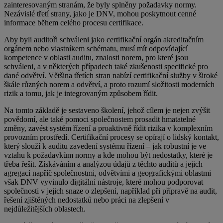
zainteresovaným stranám, že byly splněny požadavky normy.
Nezávislé třetí strany, jako je DNV, mohou poskytnout cenné
informace během celého procesu certifikace.
Aby byli auditoři schváleni jako certifikační orgán akreditačním
orgánem nebo vlastníkem schématu, musí mít odpovídající
kompetence v oblasti auditu, znalosti norem, pro které jsou
schváleni, a v některých případech také zkušenosti specifické pro
dané odvětví. Většina třetích stran nabízí certifikační služby v široké
škále různých norem a odvětví, a proto rozumí složitosti moderních
rizik a tomu, jak je integrovaným způsobem řídit.
Na tomto základě je sestaveno školení, jehož cílem je nejen zvýšit
povědomí, ale také pomoci společnostem prosadit hmatatelné
změny, zavést systém řízení a proaktivně řídit rizika v komplexním
provozním prostředí. Certifikační procesy se opírají o lidský kontakt,
který slouží k auditu zavedení systému řízení – jak robustní je ve
vztahu k požadavkům normy a kde mohou být nedostatky, které je
třeba řešit. Získáváním a analýzou údajů z těchto auditů a jejich
agregací napříč společnostmi, odvětvími a geografickými oblastmi
však DNV vyvinulo digitální nástroje, které mohou podporovat
společnosti v jejich snaze o zlepšení, například při přípravě na audit,
řešení zjištěných nedostatků nebo práci na zlepšení v
nejdůležitějších oblastech.