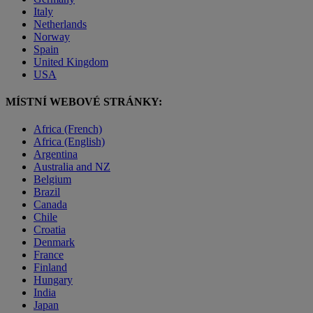
Italy
Netherlands
Norway
Spain
United Kingdom
USA
MÍSTNÍ WEBOVÉ STRÁNKY:
Africa (French)
Africa (English)
Argentina
Australia and NZ
Belgium
Brazil
Canada
Chile
Croatia
Denmark
France
Finland
Hungary
India
Japan