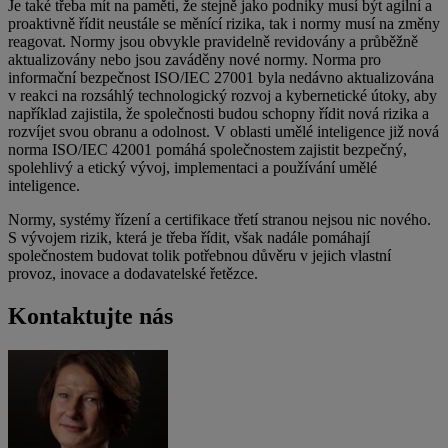
Je také třeba mít na paměti, že stejně jako podniky musí být agilní a
proaktivně řídit neustále se měnící rizika, tak i normy musí na změny
reagovat. Normy jsou obvykle pravidelně revidovány a průběžně
aktualizovány nebo jsou zaváděny nové normy. Norma pro
informační bezpečnost ISO/IEC 27001 byla nedávno aktualizována
v reakci na rozsáhlý technologický rozvoj a kybernetické útoky, aby
například zajistila, že společnosti budou schopny řídit nová rizika a
rozvíjet svou obranu a odolnost. V oblasti umělé inteligence již nová
norma ISO/IEC 42001 pomáhá společnostem zajistit bezpečný,
spolehlivý a etický vývoj, implementaci a používání umělé
inteligence.
Normy, systémy řízení a certifikace třetí stranou nejsou nic nového.
S vývojem rizik, která je třeba řídit, však nadále pomáhají
společnostem budovat tolik potřebnou důvěru v jejich vlastní
provoz, inovace a dodavatelské řetězce.
Kontaktujte nás