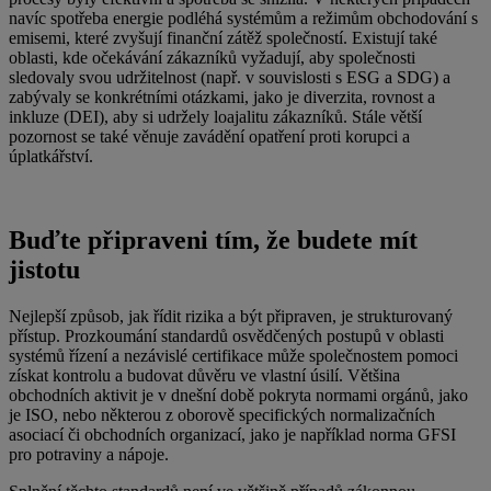
navíc spotřeba energie podléhá systémům a režimům obchodování s
emisemi, které zvyšují finanční zátěž společností. Existují také
oblasti, kde očekávání zákazníků vyžadují, aby společnosti
sledovaly svou udržitelnost (např. v souvislosti s ESG a SDG) a
zabývaly se konkrétními otázkami, jako je diverzita, rovnost a
inkluze (DEI), aby si udržely loajalitu zákazníků. Stále větší
pozornost se také věnuje zavádění opatření proti korupci a
úplatkářství.
Buďte připraveni tím, že budete mít
jistotu
Nejlepší způsob, jak řídit rizika a být připraven, je strukturovaný
přístup. Prozkoumání standardů osvědčených postupů v oblasti
systémů řízení a nezávislé certifikace může společnostem pomoci
získat kontrolu a budovat důvěru ve vlastní úsilí. Většina
obchodních aktivit je v dnešní době pokryta normami orgánů, jako
je ISO, nebo některou z oborově specifických normalizačních
asociací či obchodních organizací, jako je například norma GFSI
pro potraviny a nápoje.