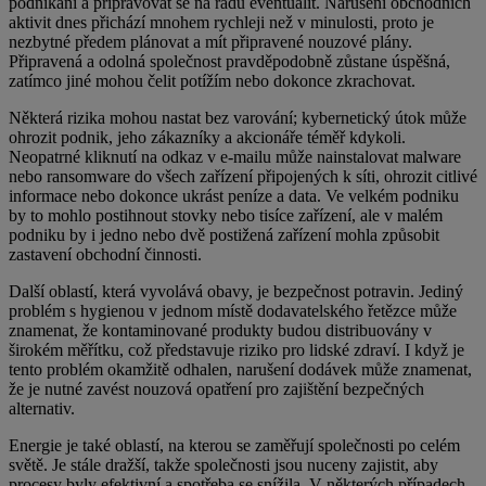
podnikání a připravovat se na řadu eventualit. Narušení obchodních
aktivit dnes přichází mnohem rychleji než v minulosti, proto je
nezbytné předem plánovat a mít připravené nouzové plány.
Připravená a odolná společnost pravděpodobně zůstane úspěšná,
zatímco jiné mohou čelit potížím nebo dokonce zkrachovat.
Některá rizika mohou nastat bez varování; kybernetický útok může
ohrozit podnik, jeho zákazníky a akcionáře téměř kdykoli.
Neopatrné kliknutí na odkaz v e-mailu může nainstalovat malware
nebo ransomware do všech zařízení připojených k síti, ohrozit citlivé
informace nebo dokonce ukrást peníze a data. Ve velkém podniku
by to mohlo postihnout stovky nebo tisíce zařízení, ale v malém
podniku by i jedno nebo dvě postižená zařízení mohla způsobit
zastavení obchodní činnosti.
Další oblastí, která vyvolává obavy, je bezpečnost potravin. Jediný
problém s hygienou v jednom místě dodavatelského řetězce může
znamenat, že kontaminované produkty budou distribuovány v
širokém měřítku, což představuje riziko pro lidské zdraví. I když je
tento problém okamžitě odhalen, narušení dodávek může znamenat,
že je nutné zavést nouzová opatření pro zajištění bezpečných
alternativ.
Energie je také oblastí, na kterou se zaměřují společnosti po celém
světě. Je stále dražší, takže společnosti jsou nuceny zajistit, aby
procesy byly efektivní a spotřeba se snížila. V některých případech