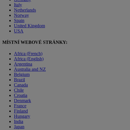
Italy
Netherlands
Norway
Spain
United Kingdom
USA
MÍSTNÍ WEBOVÉ STRÁNKY:
Africa (French)
Africa (English)
Argentina
Australia and NZ
Belgium
Brazil
Canada
Chile
Croatia
Denmark
France
Finland
Hungary
India
Japan