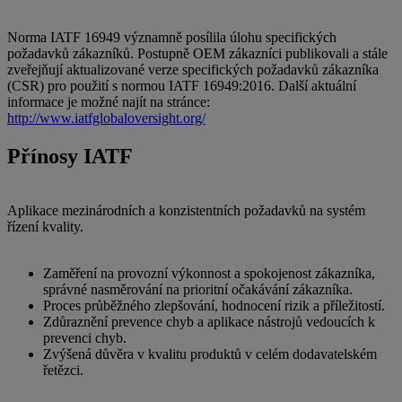
Norma IATF 16949 významně posílila úlohu specifických
požadavků zákazníků. Postupně OEM zákazníci publikovali a stále
zveřejňují aktualizované verze specifických požadavků zákazníka
(CSR) pro použití s normou IATF 16949:2016. Další aktuální
informace je možné najít na stránce:
http://www.iatfglobaloversight.org/
Přínosy IATF
Aplikace mezinárodních a konzistentních požadavků na systém
řízení kvality.
Zaměření na provozní výkonnost a spokojenost zákazníka,
správné nasměrování na prioritní očakávání zákazníka.
Proces průběžného zlepšování, hodnocení rizik a příležitostí.
Zdůraznění prevence chyb a aplikace nástrojů vedoucích k
prevenci chyb.
Zvýšená důvěra v kvalitu produktů v celém dodavatelském
řetězci.